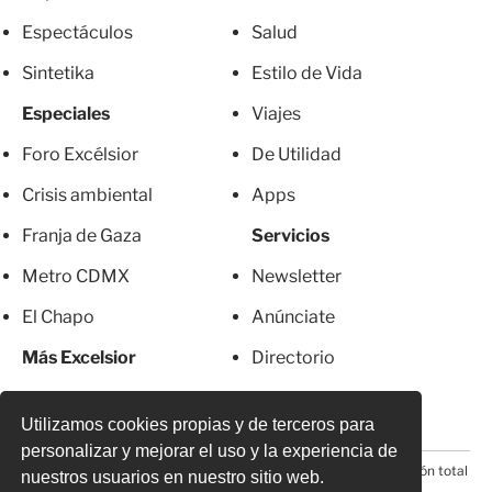
Espectáculos
Salud
Sintetika
Estilo de Vida
Especiales
Viajes
Foro Excélsior
De Utilidad
Crisis ambiental
Apps
Franja de Gaza
Servicios
Metro CDMX
Newsletter
El Chapo
Anúnciate
Más Excelsior
Directorio
Mujeres
Suscripciones
Utilizamos cookies propias y de terceros para
personalizar y mejorar el uso y la experiencia de
© 2026 Todos los derechos reservados. Prohibida la reproducción total
nuestros usuarios en nuestro sitio web.
o parcial, incluyendo cualquier medio electrónico*