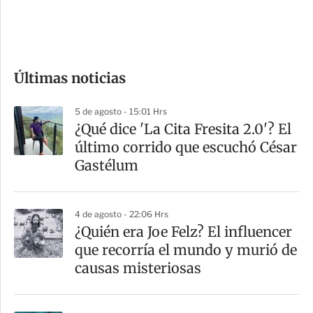
d
e
c
o
Últimas noticias
m
p
5 de agosto - 15:01 Hrs
a
¿Qué dice 'La Cita Fresita 2.0'? El
r
último corrido que escuchó César
t
Gastélum
i
r
4 de agosto - 22:06 Hrs
¿Quién era Joe Felz? El influencer
que recorría el mundo y murió de
causas misteriosas