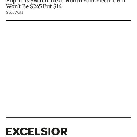
Excelsior
Excelsior