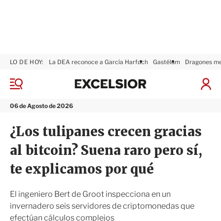
LO DE HOY:
La DEA reconoce a García Harfuch
Gastélum
Dragones m
E
x
M
I
c
e
n
n
e
i
06 de Agosto de 2026
ú
l
c
s
i
¿Los tulipanes crecen gracias
i
a
o
r
al bitcoin? Suena raro pero sí,
r
S
e
te explicamos por qué
s
i
ó
El ingeniero Bert de Groot inspecciona en un
n
invernadero seis servidores de criptomonedas que
efectúan cálculos complejos