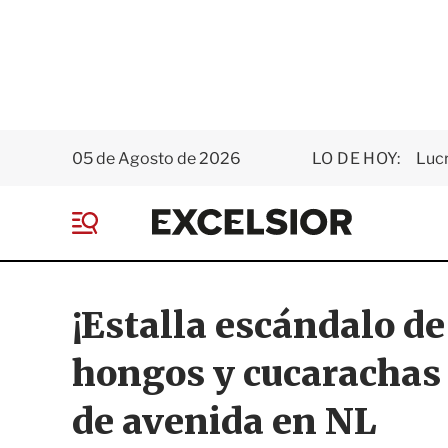
05 de Agosto de 2026
LO DE HOY:
Luc
E
x
M
c
e
e
n
l
ú
s
¡Estalla escándalo de
i
o
hongos y cucarachas e
r
de avenida en NL