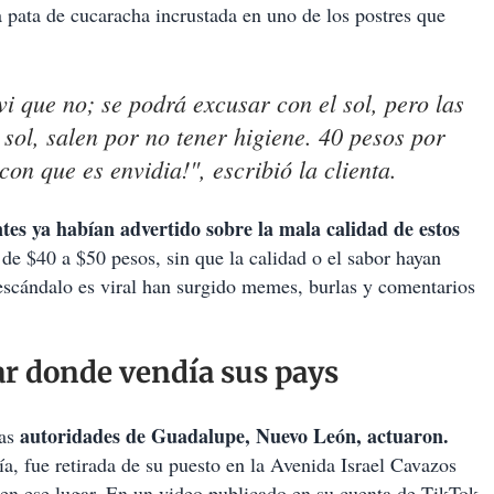
 pata de cucaracha incrustada en uno de los postres que
vi que no; se podrá excusar con el sol, pero las
sol, salen por no tener higiene. 40 pesos por
on que es envidia!", escribió la clienta.
ntes ya habían advertido sobre la mala calidad de estos
de $40 a $50 pesos, sin que la calidad o el sabor hayan
escándalo es viral han surgido memes, burlas y comentarios
gar donde vendía sus pays
autoridades de Guadalupe, Nuevo León, actuaron.
las
, fue retirada de su puesto en la Avenida Israel Cavazos
en ese lugar. En un video publicado en su cuenta de TikTok,