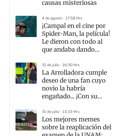
causas misteriosas
4 de agosto - 17:58 Hrs
¡Campal en el cine por
Spider-Man, la película!
Le dieron con todo al
que andaba dando
‘spoilers’
31 de julio - 16:30 Hrs
La Arrolladora cumple
deseo de una fan cuyo
novio la habría
engañado... ¡Con su
mamá! | VIDEO
31 de julio - 13:33 Hrs
Los mejores memes
sobre la reaplicación del
examen de la UNAM: