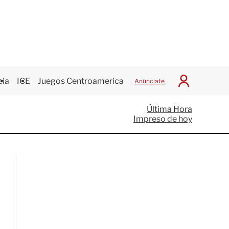
cia
ICE
Juegos Centroamericanos
Anúnciate
I
n
i
Última Hora
c
Impreso de hoy
i
a
r
S
e
s
i
ó
n