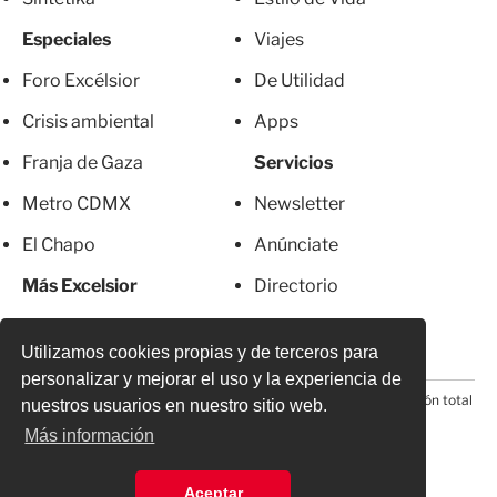
Especiales
Viajes
Foro Excélsior
De Utilidad
Crisis ambiental
Apps
Franja de Gaza
Servicios
Metro CDMX
Newsletter
El Chapo
Anúnciate
Más Excelsior
Directorio
Mujeres
Suscripciones
Utilizamos cookies propias y de terceros para
personalizar y mejorar el uso y la experiencia de
© 2026 Todos los derechos reservados. Prohibida la reproducción total
nuestros usuarios en nuestro sitio web.
o parcial, incluyendo cualquier medio electrónico*
Más información
Aceptar