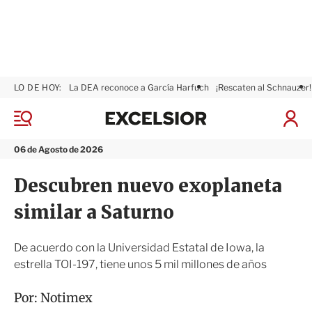
LO DE HOY:
La DEA reconoce a García Harfuch
¡Rescaten al Schnauzer!
E
x
M
I
c
e
n
n
e
i
06 de Agosto de 2026
ú
l
c
s
i
Descubren nuevo exoplaneta
i
a
o
r
similar a Saturno
r
S
e
s
De acuerdo con la Universidad Estatal de Iowa, la
i
estrella TOI-197, tiene unos 5 mil millones de años
ó
n
Por:
Notimex