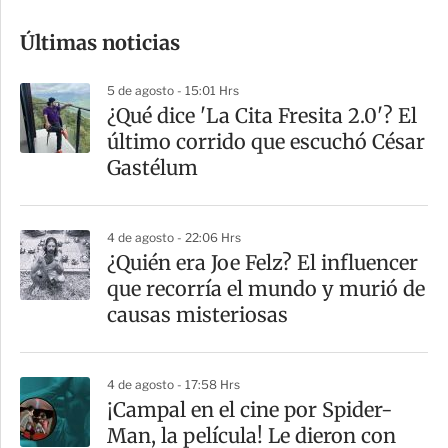
o
Últimas noticias
m
p
5 de agosto - 15:01 Hrs
a
¿Qué dice 'La Cita Fresita 2.0'? El
r
último corrido que escuchó César
t
Gastélum
i
r
4 de agosto - 22:06 Hrs
¿Quién era Joe Felz? El influencer
que recorría el mundo y murió de
causas misteriosas
4 de agosto - 17:58 Hrs
¡Campal en el cine por Spider-
Man, la película! Le dieron con