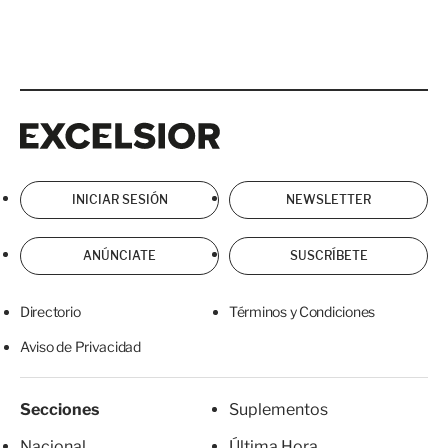
Excelsior
Excelsior
INICIAR SESIÓN
NEWSLETTER
ANÚNCIATE
SUSCRÍBETE
Directorio
Términos y Condiciones
Aviso de Privacidad
Secciones
Suplementos
Nacional
Última Hora