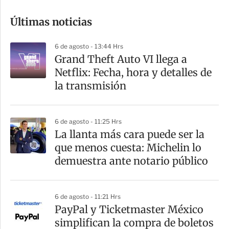
o
Últimas noticias
m
p
6 de agosto - 13:44 Hrs
a
Grand Theft Auto VI llega a
r
Netflix: Fecha, hora y detalles de
t
la transmisión
i
r
6 de agosto - 11:25 Hrs
La llanta más cara puede ser la
que menos cuesta: Michelin lo
demuestra ante notario público
6 de agosto - 11:21 Hrs
PayPal y Ticketmaster México
simplifican la compra de boletos