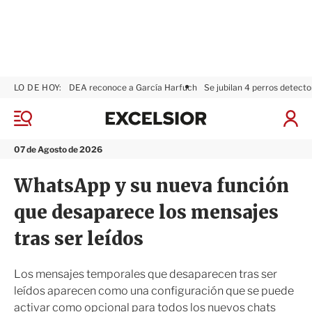
LO DE HOY:
DEA reconoce a García Harfuch
Se jubilan 4 perros detecto
E
x
M
I
c
e
n
n
e
i
07 de Agosto de 2026
ú
l
c
s
i
WhatsApp y su nueva función
i
a
o
r
que desaparece los mensajes
r
S
e
tras ser leídos
s
i
ó
Los mensajes temporales que desaparecen tras ser
n
leídos aparecen como una configuración que se puede
activar como opcional para todos los nuevos chats