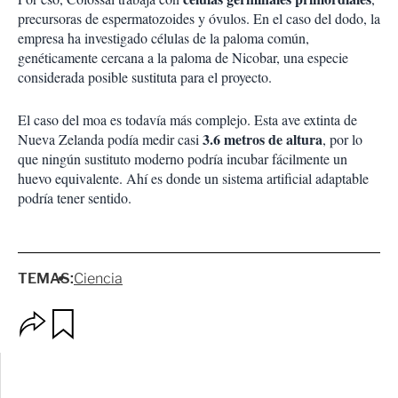
precursoras de espermatozoides y óvulos. En el caso del dodo, la
empresa ha investigado células de la paloma común,
genéticamente cercana a la paloma de Nicobar, una especie
considerada posible sustituta para el proyecto.
El caso del moa es todavía más complejo. Esta ave extinta de
3.6 metros de altura
Nueva Zelanda podía medir casi
, por lo
que ningún sustituto moderno podría incubar fácilmente un
huevo equivalente. Ahí es donde un sistema artificial adaptable
podría tener sentido.
TEMAS:
Ciencia
O
G
p
u
c
a
i
r