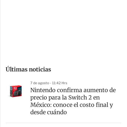
o
d
n
a
e
r
s
d
e
c
o
Últimas noticias
m
p
7 de agosto - 11:42 Hrs
a
Nintendo confirma aumento de
r
precio para la Switch 2 en
t
México: conoce el costo final y
i
desde cuándo
r