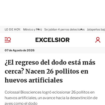
LO DE HOY:
México y Perú
Se jubilan 4 perros detectores
Jalapeños baj
E
x
M
I
c
e
n
n
e
i
07 de Agosto de 2026
ú
l
c
s
i
¿El regreso del dodo está más
i
a
o
r
cerca? Nacen 26 pollitos en
r
S
e
huevos artificiales
s
i
ó
Colossal Biosciences logró eclosionar 26 pollitos en
n
huevos artificiales, un avance hacia la desextinción de
aves como el dodo