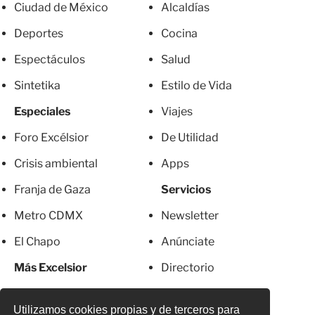
Ciudad de México
Alcaldías
Deportes
Cocina
Espectáculos
Salud
Sintetika
Estilo de Vida
Especiales
Viajes
Foro Excélsior
De Utilidad
Crisis ambiental
Apps
Franja de Gaza
Servicios
Metro CDMX
Newsletter
El Chapo
Anúnciate
Más Excelsior
Directorio
Mujeres
Suscripciones
Utilizamos cookies propias y de terceros para