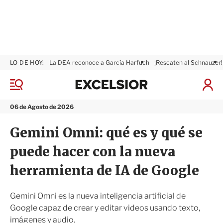
LO DE HOY:
La DEA reconoce a García Harfuch
¡Rescaten al Schnauzer!
E
x
M
I
c
e
n
n
e
i
06 de Agosto de 2026
ú
l
c
s
i
Gemini Omni: qué es y qué se
i
a
o
r
puede hacer con la nueva
r
S
e
herramienta de IA de Google
s
i
ó
Gemini Omni es la nueva inteligencia artificial de
n
Google capaz de crear y editar videos usando texto,
imágenes y audio.