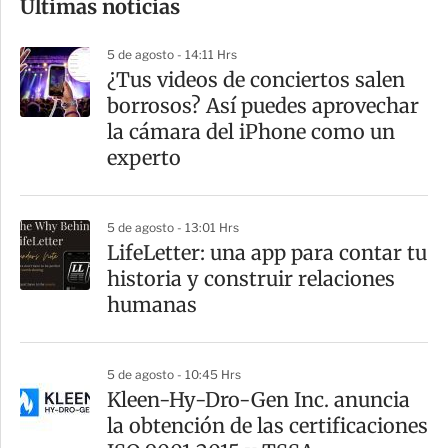
Últimas noticias
m
p
5 de agosto - 14:11 Hrs
a
¿Tus videos de conciertos salen
r
borrosos? Así puedes aprovechar
t
la cámara del iPhone como un
i
experto
r
5 de agosto - 13:01 Hrs
LifeLetter: una app para contar tu
historia y construir relaciones
humanas
5 de agosto - 10:45 Hrs
Kleen-Hy-Dro-Gen Inc. anuncia
la obtención de las certificaciones