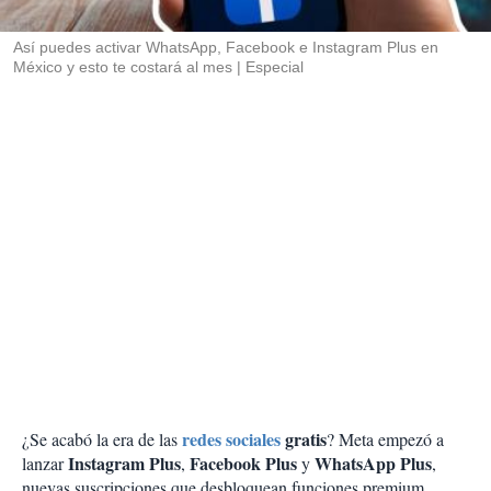
i
r
Así puedes activar WhatsApp, Facebook e Instagram Plus en
México y esto te costará al mes
Especial
redes sociales
gratis
¿Se acabó la era de las
? Meta empezó a
Instagram Plus
Facebook Plus
WhatsApp Plus
lanzar
,
y
,
nuevas suscripciones que desbloquean funciones premium