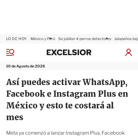
LO DE HOY:
México y Perú
Se jubilan 4 perros detectores
Jalapeños baj
E
x
M
I
c
e
n
n
e
i
10 de Agosto de 2026
ú
l
c
s
i
Así puedes activar WhatsApp,
i
a
o
r
Facebook e Instagram Plus en
r
S
e
México y esto te costará al
s
i
mes
ó
n
Meta ya comenzó a lanzar Instagram Plus, Facebook