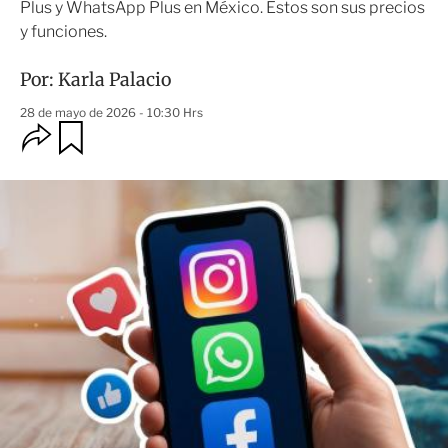
Plus y WhatsApp Plus en México. Estos son sus precios
y funciones.
Por:
Karla Palacio
28 de mayo de 2026 - 10:30 Hrs
O
G
u
p
a
c
r
i
d
o
a
n
r
e
s
d
e
c
o
m
p
a
r
t