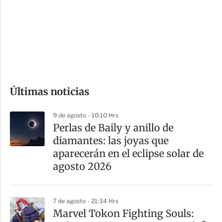
e
r
s
d
e
c
o
Últimas noticias
m
p
9 de agosto - 10:10 Hrs
a
Perlas de Baily y anillo de
r
diamantes: las joyas que
t
aparecerán en el eclipse solar de
i
agosto 2026
r
7 de agosto - 21:34 Hrs
Marvel Tokon Fighting Souls: