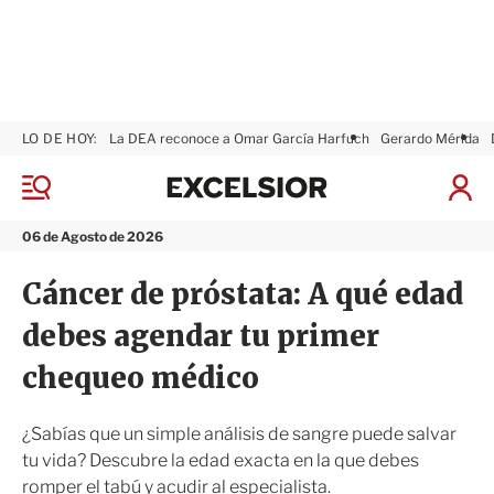
LO DE HOY:
La DEA reconoce a Omar García Harfuch
Gerardo Mérida
E
x
M
I
c
e
n
n
e
i
06 de Agosto de 2026
ú
l
c
s
i
Cáncer de próstata: A qué edad
i
a
o
r
debes agendar tu primer
r
S
e
chequeo médico
s
i
ó
¿Sabías que un simple análisis de sangre puede salvar
n
tu vida? Descubre la edad exacta en la que debes
romper el tabú y acudir al especialista.