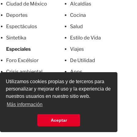
Ciudad de México
Alcaldías
Deportes
Cocina
Espectáculos
Salud
Sintetika
Estilo de Vida
Especiales
Viajes
Foro Excélsior
De Utilidad
Crisis ambiental
Apps
Utilizamos cookies propias y de terceros para
Franja de Gaza
Servicios
personalizar y mejorar el uso y la experiencia de
Metro CDMX
Newsletter
nuestros usuarios en nuestro sitio web.
Más información
El Chapo
Anúnciate
Más Excelsior
Directorio
Aceptar
Mujeres
Suscripciones