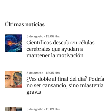
e
c
o
Últimas noticias
m
p
5 de agosto - 19:06 Hrs
a
Científicos descubren células
r
cerebrales que ayudan a
t
mantener la motivación
i
r
5 de agosto - 18:35 Hrs
¿Ves doble al final del día? Podría
no ser cansancio, sino miastenia
gravis
5 de agosto - 15:09 Hrs