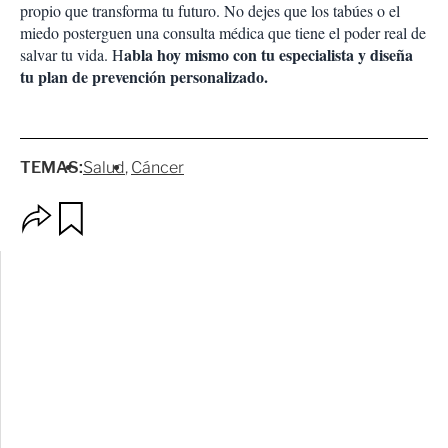
propio que transforma tu futuro. No dejes que los tabúes o el
miedo posterguen una consulta médica que tiene el poder real de
abla hoy mismo con tu especialista y diseña
salvar tu vida. H
tu plan de prevención personalizado.
TEMAS:
Salud
Cáncer
O
G
p
u
c
a
i
r
o
d
n
a
e
r
s
d