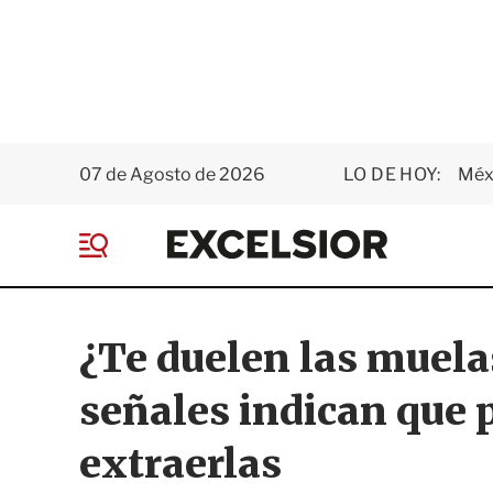
07 de Agosto de 2026
LO DE HOY:
Méxi
E
x
M
c
e
e
n
l
ú
s
¿Te duelen las muelas
i
o
señales indican que
r
extraerlas