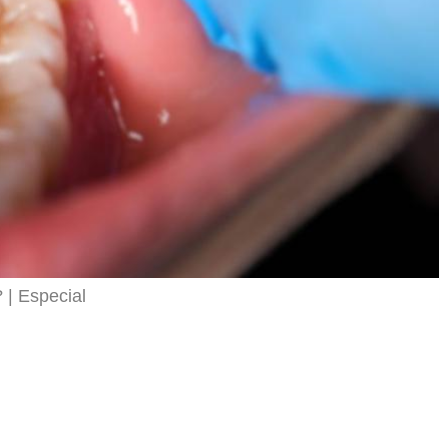
r
?
Especial