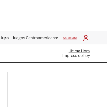
 lupa
Juegos Centroamericanos
Anúnciate
I
n
i
Última Hora
c
Impreso de hoy
i
a
r
S
e
s
i
ó
n