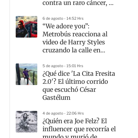
contra un raro cáncer, a
los 26 años
6 de agosto - 14:52 Hrs
“We adore you”:
Metrobús reacciona al
video de Harry Styles
cruzando la calle en
CDMX
5 de agosto - 15:01 Hrs
¿Qué dice 'La Cita Fresita
2.0'? El último corrido
que escuchó César
Gastélum
4 de agosto - 22:06 Hrs
¿Quién era Joe Felz? El
influencer que recorría el
mundo y murió de