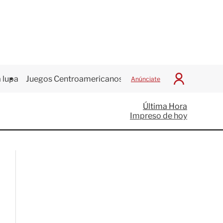
 lupa
Juegos Centroamericanos
Anúnciate
I
n
i
Última Hora
c
Impreso de hoy
i
a
r
S
e
s
i
ó
n