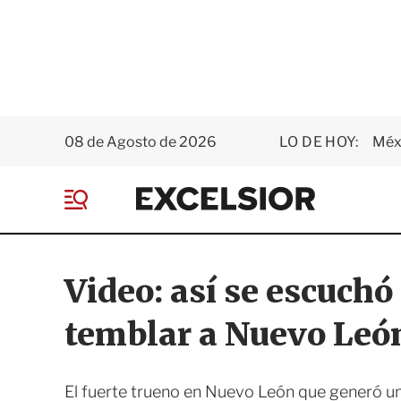
08 de Agosto de 2026
LO DE HOY:
Méxi
E
x
M
c
e
e
n
l
ú
s
Video: así se escuchó
i
o
temblar a Nuevo Leó
r
El fuerte trueno en Nuevo León que generó una