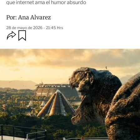
que internet ama el humor absurdo
Por:
Ana Alvarez
28 de mayo de 2026 - 21:45 Hrs
O
G
u
p
a
c
r
i
d
o
a
n
r
e
s
d
e
c
o
m
p
a
r
t
i
r