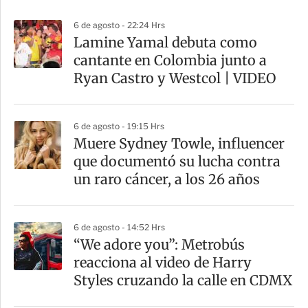
p
6 de agosto - 22:24 Hrs
a
Lamine Yamal debuta como
r
cantante en Colombia junto a
t
Ryan Castro y Westcol | VIDEO
i
r
6 de agosto - 19:15 Hrs
Muere Sydney Towle, influencer
que documentó su lucha contra
un raro cáncer, a los 26 años
6 de agosto - 14:52 Hrs
“We adore you”: Metrobús
reacciona al video de Harry
Styles cruzando la calle en CDMX