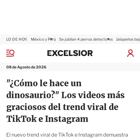
LO DE HOY:
México y Perú
Se jubilan 4 perros detectores
Jalapeños baj
E
x
M
I
c
e
n
n
e
i
08 de Agosto de 2026
ú
l
c
s
i
"¿Cómo le hace un
i
a
o
r
dinosaurio?" Los videos más
r
S
e
graciosos del trend viral de
s
i
TikTok e Instagram
ó
n
El nuevo trend viral de TikTok e Instagram demuestra