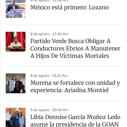
8 de agosto - 13:56 Hrs
a
México está primero: Lozano
r
t
i
8 de agosto - 13:46 Hrs
r
Partido Verde Busca Obligar A
Conductores Ebrios A Manutener
A Hijos De Víctimas Mortales
8 de agosto - 14:21 Hrs
Morena se fortalece con unidad y
experiencia: Ariadna Montiel
5 de agosto - 20:24 Hrs
Libia Dennise García Muñoz Ledo
asume la presidencia de la GOAN