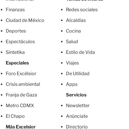
Finanzas
Redes sociales
Ciudad de México
Alcaldías
Deportes
Cocina
Espectáculos
Salud
Sintetika
Estilo de Vida
Especiales
Viajes
Foro Excélsior
De Utilidad
Crisis ambiental
Apps
Franja de Gaza
Servicios
Metro CDMX
Newsletter
El Chapo
Anúnciate
Más Excelsior
Directorio