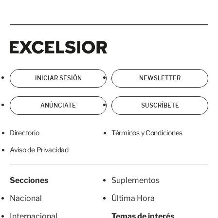
Excelsior
Excelsior
INICIAR SESIÓN
NEWSLETTER
ANÚNCIATE
SUSCRÍBETE
Directorio
Términos y Condiciones
Aviso de Privacidad
Secciones
Suplementos
Nacional
Última Hora
Internacional
Temas de interés