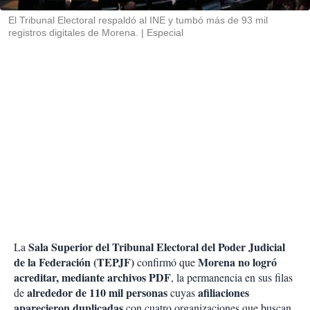
r
El Tribunal Electoral respaldó al INE y tumbó más de 93 mil
registros digitales de Morena.
Especial
Sala Superior del Tribunal Electoral del Poder Judicial
La
de la Federación (TEPJF)
Morena no logró
confirmó que
acreditar, mediante archivos PDF
, la permanencia en sus filas
alrededor de 110 mil personas
afiliaciones
de
cuyas
aparecieron duplicadas
con cuatro organizaciones que buscan