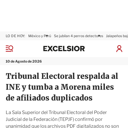
LO DE HOY:
México y Perú
Se jubilan 4 perros detectores
Jalapeños baj
E
x
M
I
c
e
n
n
e
i
10 de Agosto de 2026
ú
l
c
s
i
Tribunal Electoral respalda al
i
a
o
r
INE y tumba a Morena miles
r
S
e
de afiliados duplicados
s
i
ó
La Sala Superior del Tribunal Electoral del Poder
n
Judicial de la Federación (TEPJF) confirmó por
unanimidad que los archivos PDF digitalizados no son