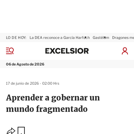
LO DE HOY:
La DEA reconoce a García Harfuch
Gastélum
Dragones m
E
x
M
I
c
e
n
n
e
i
06 de Agosto de 2026
ú
l
c
s
i
i
a
17 de junio de 2026 - 02:00 Hrs
o
r
r
S
Aprender a gobernar un
e
s
mundo fragmentado
i
ó
n
O
G