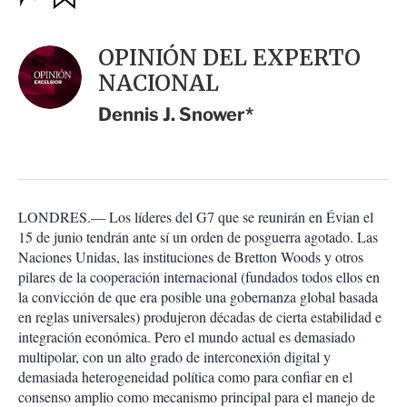
u
p
a
c
r
i
d
OPINIÓN DEL EXPERTO
o
a
n
NACIONAL
r
e
s
Dennis J. Snower*
d
e
c
o
m
p
LONDRES.— Los líderes del G7 que se reunirán en Évian el
a
15 de junio tendrán ante sí un orden de posguerra agotado. Las
r
Naciones Unidas, las instituciones de Bretton Woods y otros
t
pilares de la cooperación internacional (fundados todos ellos en
i
la convicción de que era posible una gobernanza global basada
r
en reglas universales) produjeron décadas de cierta estabilidad e
integración económica. Pero el mundo actual es demasiado
multipolar, con un alto grado de interconexión digital y
demasiada heterogeneidad política como para confiar en el
consenso amplio como mecanismo principal para el manejo de