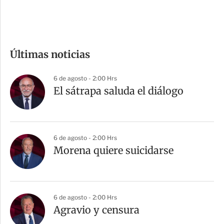
e
c
o
m
Últimas noticias
p
a
6 de agosto - 2:00 Hrs
r
El sátrapa saluda el diálogo
t
i
r
6 de agosto - 2:00 Hrs
Morena quiere suicidarse
6 de agosto - 2:00 Hrs
Agravio y censura