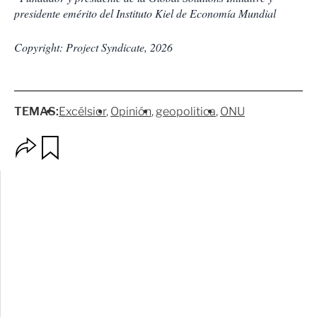
presidente emérito del Instituto Kiel de Economía Mundial
Copyright: Project Syndicate, 2026
TEMAS:
Excélsior
Opinión
geopolitica
ONU
O
G
p
u
c
a
i
r
o
d
n
a
e
r
s
d