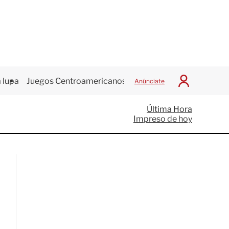
 lupa
Juegos Centroamericanos
Anúnciate
I
n
i
Última Hora
c
Impreso de hoy
i
a
r
S
e
s
i
ó
n