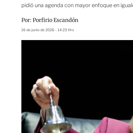
pidió una agenda con mayor enfoque en igual
Por:
Porfirio Escandón
16 de junio de 2026 - 14:23 Hrs