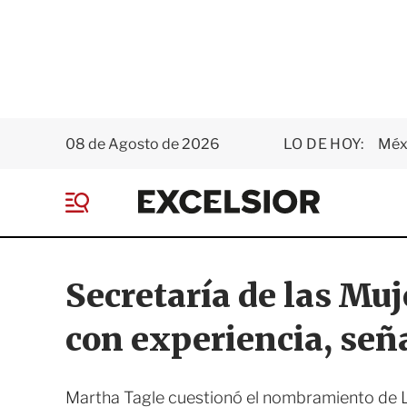
08 de Agosto de 2026
LO DE HOY:
Méxi
E
x
M
c
e
e
n
l
ú
s
Secretaría de las Muj
i
o
con experiencia, señ
r
Martha Tagle cuestionó el nombramiento de Lau