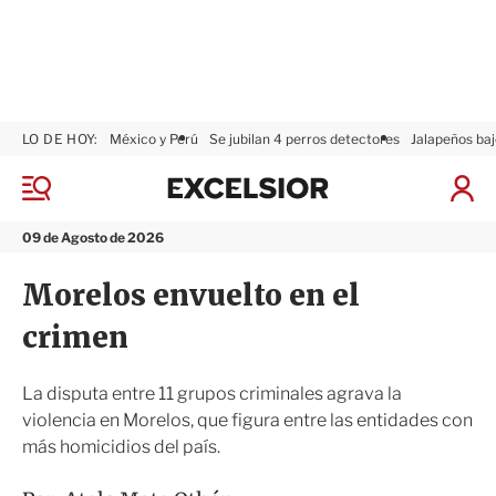
LO DE HOY:
México y Perú
Se jubilan 4 perros detectores
Jalapeños baj
E
x
M
I
c
e
n
n
e
i
09 de Agosto de 2026
ú
l
c
s
i
Morelos envuelto en el
i
a
o
r
crimen
r
S
e
s
La disputa entre 11 grupos criminales agrava la
i
violencia en Morelos, que figura entre las entidades con
ó
más homicidios del país.
n