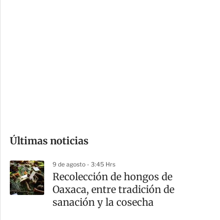
c
a
i
r
o
d
n
a
e
r
s
d
e
c
o
Últimas noticias
m
p
9 de agosto - 3:45 Hrs
a
Recolección de hongos de
r
Oaxaca, entre tradición de
t
sanación y la cosecha
i