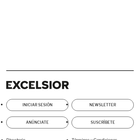
Excelsior
Excelsior
INICIAR SESIÓN
NEWSLETTER
ANÚNCIATE
SUSCRÍBETE
Directorio
Términos y Condiciones