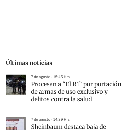
n
a
e
r
s
d
e
c
o
Últimas noticias
m
p
7 de agosto - 15:45 Hrs
a
Procesan a “El R1” por portación
r
de armas de uso exclusivo y
t
delitos contra la salud
i
r
7 de agosto - 14:39 Hrs
Sheinbaum destaca baja de