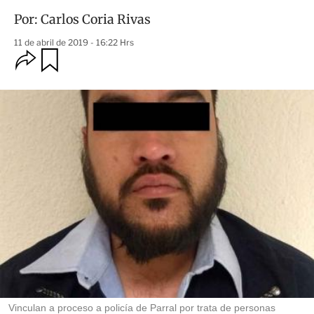
Por:
Carlos Coria Rivas
11 de abril de 2019 - 16:22 Hrs
O
G
u
p
a
c
r
i
d
o
a
n
r
e
s
d
e
c
o
m
p
a
r
t
i
r
Vinculan a proceso a policía de Parral por trata de personas