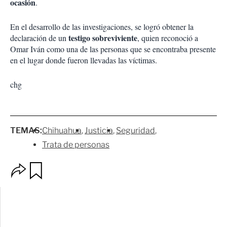
ocasión
.
En el desarrollo de las investigaciones, se logró obtener la
testigo sobreviviente
declaración de un
, quien reconoció a
Omar Iván como una de las personas que se encontraba presente
en el lugar donde fueron llevadas las víctimas.
chg
TEMAS:
Chihuahua
Justicia
Seguridad
Trata de personas
O
G
p
u
c
a
i
r
o
d