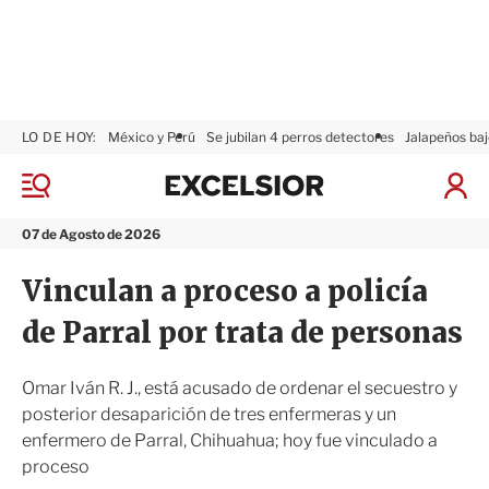
LO DE HOY:
México y Perú
Se jubilan 4 perros detectores
Jalapeños baj
E
x
M
I
c
e
n
n
e
i
07 de Agosto de 2026
ú
l
c
s
i
Vinculan a proceso a policía
i
a
o
r
de Parral por trata de personas
r
S
e
s
Omar Iván R. J., está acusado de ordenar el secuestro y
i
posterior desaparición de tres enfermeras y un
ó
enfermero de Parral, Chihuahua; hoy fue vinculado a
n
proceso