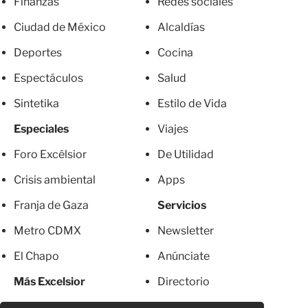
Finanzas
Redes sociales
Ciudad de México
Alcaldías
Deportes
Cocina
Espectáculos
Salud
Sintetika
Estilo de Vida
Especiales
Viajes
Foro Excélsior
De Utilidad
Crisis ambiental
Apps
Franja de Gaza
Servicios
Metro CDMX
Newsletter
El Chapo
Anúnciate
Más Excelsior
Directorio
Mujeres
Suscripciones