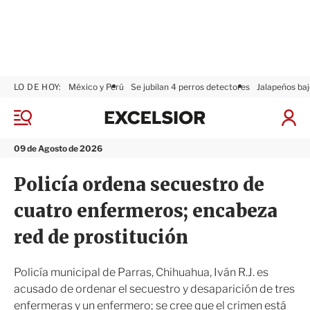
LO DE HOY:
México y Perú
Se jubilan 4 perros detectores
Jalapeños baj
E
x
M
I
c
e
n
n
e
i
09 de Agosto de 2026
ú
l
c
s
i
Policía ordena secuestro de
i
a
o
r
cuatro enfermeros; encabeza
r
S
e
red de prostitución
s
i
ó
Policía municipal de Parras, Chihuahua, Iván R.J. es
n
acusado de ordenar el secuestro y desaparición de tres
enfermeras y un enfermero; se cree que el crimen está