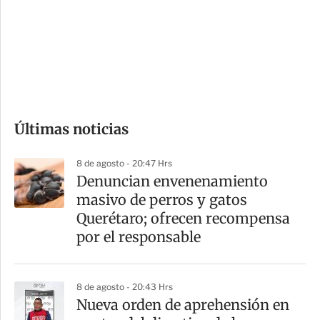
e
r
s
d
e
c
o
Últimas noticias
m
p
8 de agosto - 20:47 Hrs
a
Denuncian envenenamiento
r
masivo de perros y gatos
t
Querétaro; ofrecen recompensa
i
por el responsable
r
8 de agosto - 20:43 Hrs
Nueva orden de aprehensión en