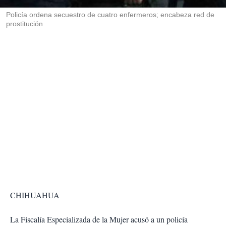
r
Policía ordena secuestro de cuatro enfermeros; encabeza red de
prostitución
CHIHUAHUA
La Fiscalía Especializada de la Mujer acusó a un policía