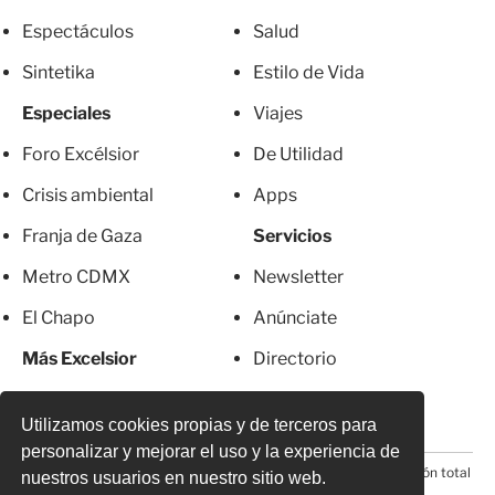
Espectáculos
Salud
Sintetika
Estilo de Vida
Especiales
Viajes
Foro Excélsior
De Utilidad
Crisis ambiental
Apps
Franja de Gaza
Servicios
Metro CDMX
Newsletter
El Chapo
Anúnciate
Más Excelsior
Directorio
Mujeres
Suscripciones
Utilizamos cookies propias y de terceros para
personalizar y mejorar el uso y la experiencia de
© 2026 Todos los derechos reservados. Prohibida la reproducción total
nuestros usuarios en nuestro sitio web.
o parcial, incluyendo cualquier medio electrónico*