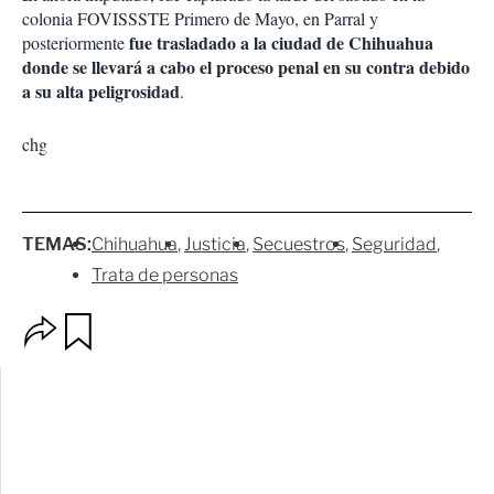
colonia FOVISSSTE Primero de Mayo, en Parral y
fue trasladado a la ciudad de Chihuahua
posteriormente
donde se llevará a cabo el proceso penal en su contra debido
a su alta peligrosidad
.
chg
TEMAS:
Chihuahua
Justicia
Secuestros
Seguridad
Trata de personas
O
G
p
u
c
a
i
r
o
d
n
a