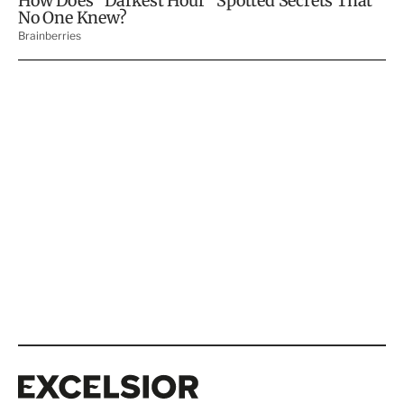
Excelsior
Excelsior