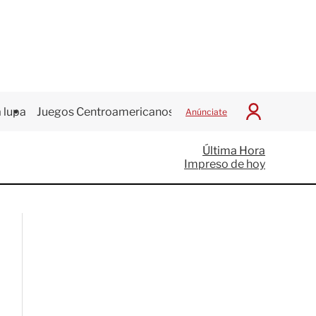
 lupa
Juegos Centroamericanos
Anúnciate
I
n
i
Última Hora
c
Impreso de hoy
i
a
r
S
e
s
i
ó
n