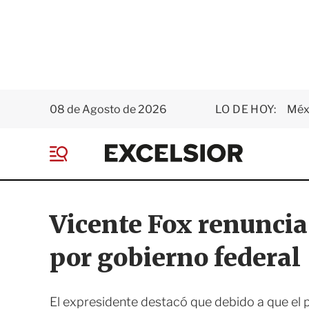
08 de Agosto de 2026
LO DE HOY:
Méxi
E
x
M
c
e
e
n
l
ú
s
Vicente Fox renuncia
i
o
por gobierno federal
r
El expresidente destacó que debido a que el p