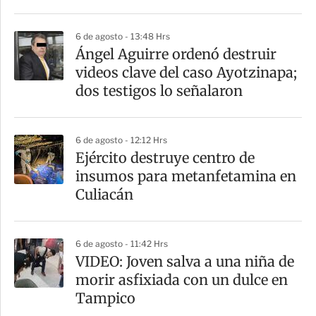
i
r
6 de agosto - 13:48 Hrs
Ángel Aguirre ordenó destruir
videos clave del caso Ayotzinapa;
dos testigos lo señalaron
6 de agosto - 12:12 Hrs
​Ejército destruye centro de
insumos para metanfetamina en
Culiacán
6 de agosto - 11:42 Hrs
VIDEO: Joven salva a una niña de
morir asfixiada con un dulce en
Tampico