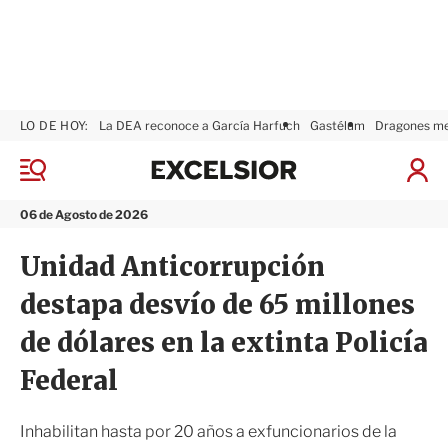
LO DE HOY:
La DEA reconoce a García Harfuch
Gastélum
Dragones m
E
x
M
I
c
e
n
n
e
i
06 de Agosto de 2026
ú
l
c
s
i
Unidad Anticorrupción
i
a
o
r
destapa desvío de 65 millones
r
S
e
de dólares en la extinta Policía
s
i
Federal
ó
n
Inhabilitan hasta por 20 años a exfuncionarios de la