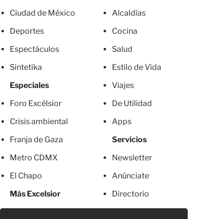
Ciudad de México
Alcaldías
Deportes
Cocina
Espectáculos
Salud
Sintetika
Estilo de Vida
Especiales
Viajes
Foro Excélsior
De Utilidad
Crisis ambiental
Apps
Franja de Gaza
Servicios
Metro CDMX
Newsletter
El Chapo
Anúnciate
Más Excelsior
Directorio
Mujeres
Suscripciones