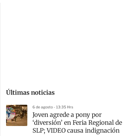
p
u
c
a
i
r
o
d
n
a
e
r
s
d
e
c
o
Últimas noticias
m
p
6 de agosto - 13:35 Hrs
a
Joven agrede a pony por
r
‘diversión’ en Feria Regional de
t
SLP; VIDEO causa indignación