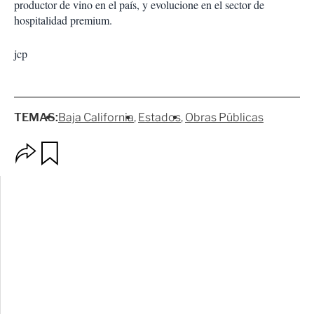
productor de vino en el país, y evolucione en el sector de
hospitalidad premium.
jcp
TEMAS:
Baja California
Estados
Obras Públicas
O
G
p
u
c
a
i
r
o
d
n
a
e
r
s
d