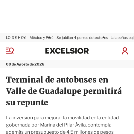
LO DE HOY:
México y Perú
Se jubilan 4 perros detectores
Jalapeños baj
E
x
M
I
c
e
n
n
e
i
09 de Agosto de 2026
ú
l
c
s
i
Terminal de autobuses en
i
a
o
r
Valle de Guadalupe permitirá
r
S
e
su repunte
s
i
ó
La inversión para mejorar la movilidad en la entidad
n
gobernada por Marina del Pilar Ávila, contempla
además un presupuesto de 4.5 millones de pesos