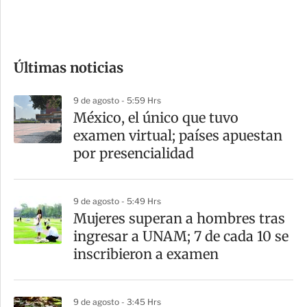
e
c
o
Últimas noticias
m
p
9 de agosto - 5:59 Hrs
a
México, el único que tuvo
r
examen virtual; países apuestan
t
por presencialidad
i
r
9 de agosto - 5:49 Hrs
Mujeres superan a hombres tras
ingresar a UNAM; 7 de cada 10 se
inscribieron a examen
9 de agosto - 3:45 Hrs