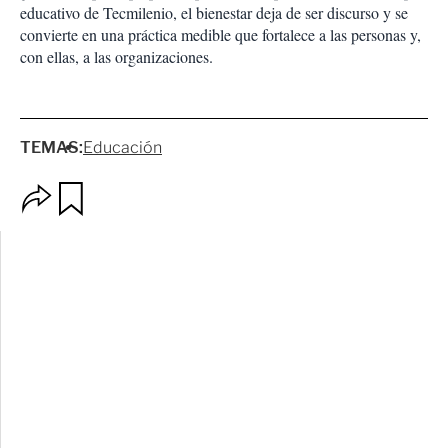
educativo de Tecmilenio, el bienestar deja de ser discurso y se
convierte en una práctica medible que fortalece a las personas y,
con ellas, a las organizaciones.
TEMAS:
Educación
O
G
p
u
c
a
i
r
o
d
n
a
e
r
s
d
e