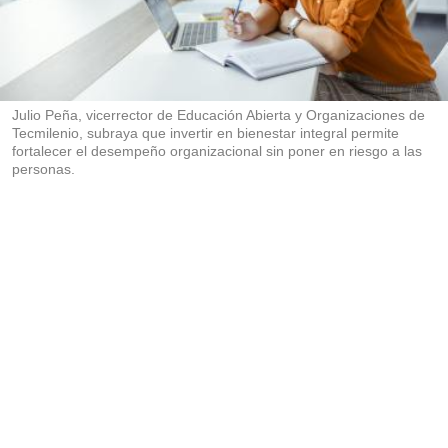
p
a
r
t
i
r
Julio Peña, vicerrector de Educación Abierta y Organizaciones de
Tecmilenio, subraya que invertir en bienestar integral permite
fortalecer el desempeño organizacional sin poner en riesgo a las
personas.