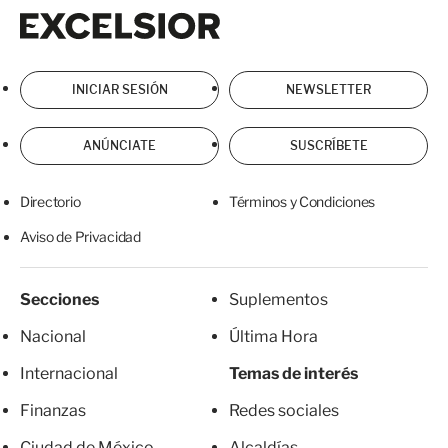
Excelsior
Excelsior
INICIAR SESIÓN
NEWSLETTER
ANÚNCIATE
SUSCRÍBETE
Directorio
Términos y Condiciones
Aviso de Privacidad
Secciones
Suplementos
Nacional
Última Hora
Internacional
Temas de interés
Finanzas
Redes sociales
Ciudad de México
Alcaldías