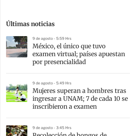
c
o
Últimas noticias
m
p
9 de agosto - 5:59 Hrs
a
México, el único que tuvo
r
examen virtual; países apuestan
t
por presencialidad
i
r
9 de agosto - 5:49 Hrs
Mujeres superan a hombres tras
ingresar a UNAM; 7 de cada 10 se
inscribieron a examen
9 de agosto - 3:45 Hrs
Recolección de hongos de