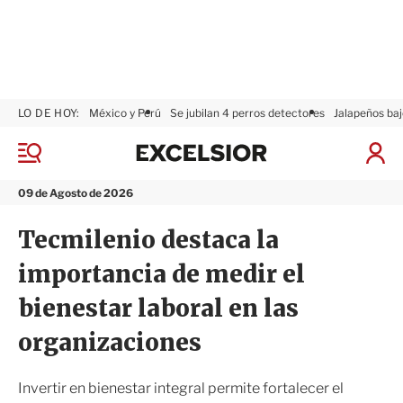
LO DE HOY:
México y Perú
Se jubilan 4 perros detectores
Jalapeños baj
E
x
M
I
c
e
n
n
e
i
09 de Agosto de 2026
ú
l
c
s
i
Tecmilenio destaca la
i
a
o
r
importancia de medir el
r
S
e
bienestar laboral en las
s
i
organizaciones
ó
n
Invertir en bienestar integral permite fortalecer el