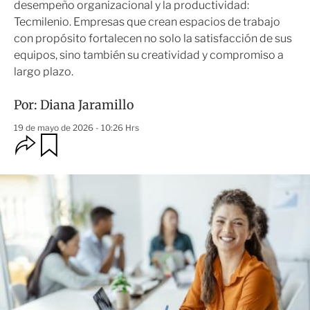
desempeño organizacional y la productividad:
Tecmilenio. Empresas que crean espacios de trabajo
con propósito fortalecen no solo la satisfacción de sus
equipos, sino también su creatividad y compromiso a
largo plazo.
Por:
Diana Jaramillo
19 de mayo de 2026 - 10:26 Hrs
O
G
u
p
a
c
r
i
d
o
a
n
r
e
s
d
e
c
o
m