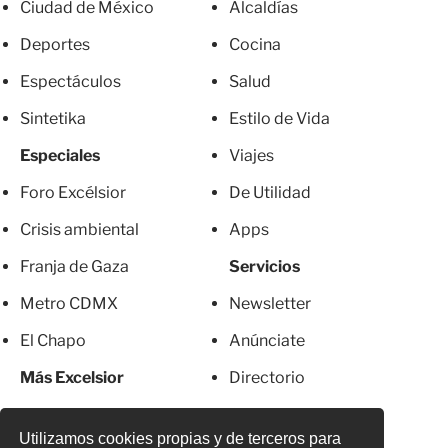
Ciudad de México
Alcaldías
Deportes
Cocina
Espectáculos
Salud
Sintetika
Estilo de Vida
Especiales
Viajes
Foro Excélsior
De Utilidad
Crisis ambiental
Apps
Franja de Gaza
Servicios
Metro CDMX
Newsletter
El Chapo
Anúnciate
Más Excelsior
Directorio
Mujeres
Suscripciones
Utilizamos cookies propias y de terceros para