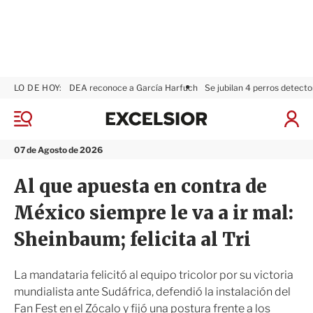
LO DE HOY:
DEA reconoce a García Harfuch
Se jubilan 4 perros detecto
E
x
M
I
c
e
n
n
e
i
07 de Agosto de 2026
ú
l
c
s
i
Al que apuesta en contra de
i
a
o
r
México siempre le va a ir mal:
r
S
e
Sheinbaum; felicita al Tri
s
i
ó
La mandataria felicitó al equipo tricolor por su victoria
n
mundialista ante Sudáfrica, defendió la instalación del
Fan Fest en el Zócalo y fijó una postura frente a los