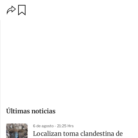
O
G
p
u
c
a
i
r
o
d
n
a
e
r
s
d
e
c
o
Últimas noticias
m
p
6 de agosto - 21:25 Hrs
a
Localizan toma clandestina de