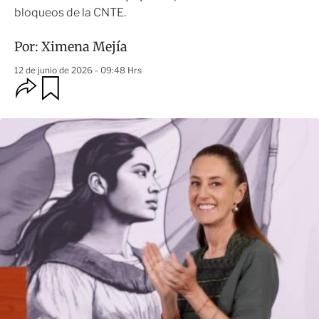
bloqueos de la CNTE.
Por:
Ximena Mejía
12 de junio de 2026 - 09:48 Hrs
O
G
u
p
a
c
r
i
d
o
a
n
r
e
s
d
e
c
o
m
p
a
r
t
i