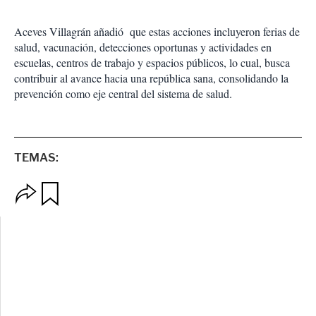
Aceves Villagrán añadió
que estas acciones incluyeron ferias de
salud, vacunación, detecciones oportunas y actividades en
escuelas, centros de trabajo y espacios públicos, lo cual, busca
contribuir al avance hacia una república sana, consolidando la
prevención como eje central del sistema de salud.
TEMAS:
O
G
p
u
c
a
i
r
o
d
n
a
e
r