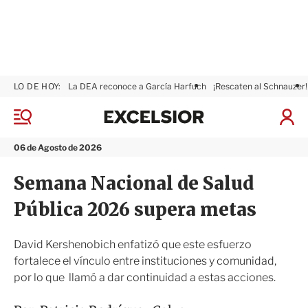
LO DE HOY:
La DEA reconoce a García Harfuch
¡Rescaten al Schnauzer!
E
x
M
I
c
e
n
n
e
i
06 de Agosto de 2026
ú
l
c
s
i
Semana Nacional de Salud
i
a
o
r
Pública 2026 supera metas
r
S
e
s
David Kershenobich enfatizó que este esfuerzo
i
fortalece el vínculo entre instituciones y comunidad,
ó
por lo que llamó a dar continuidad a estas acciones.
n