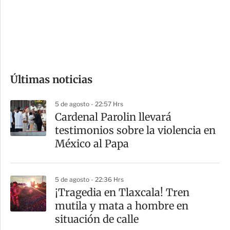
s
d
e
c
o
Últimas noticias
m
p
5 de agosto - 22:57 Hrs
a
Cardenal Parolin llevará
r
testimonios sobre la violencia en
t
México al Papa
i
r
5 de agosto - 22:36 Hrs
¡Tragedia en Tlaxcala! Tren
mutila y mata a hombre en
situación de calle