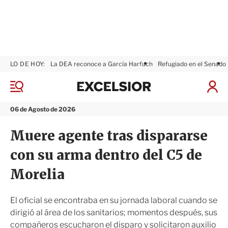
LO DE HOY:
La DEA reconoce a García Harfuch
Refugiado en el Senado
E
x
M
I
c
e
n
n
e
i
06 de Agosto de 2026
ú
l
c
s
i
Muere agente tras dispararse
i
a
o
r
con su arma dentro del C5 de
r
S
e
Morelia
s
i
ó
El oficial se encontraba en su jornada laboral cuando se
n
dirigió al área de los sanitarios; momentos después, sus
compañeros escucharon el disparo y solicitaron auxilio