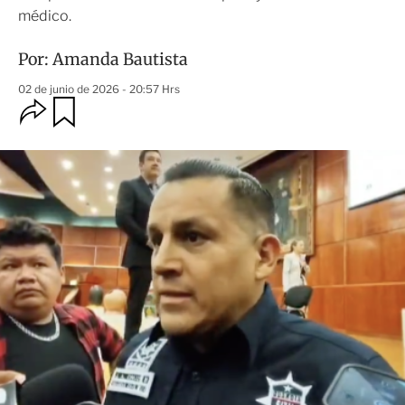
médico.
Por:
Amanda Bautista
02 de junio de 2026 - 20:57 Hrs
O
G
u
p
a
c
r
i
d
o
a
n
r
e
s
d
e
c
o
m
p
a
r
t
i