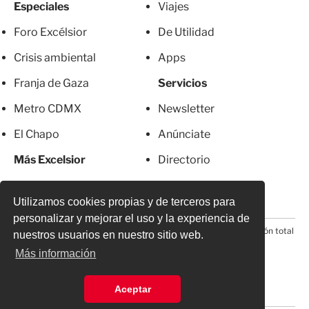
Especiales
Viajes
Foro Excélsior
De Utilidad
Crisis ambiental
Apps
Franja de Gaza
Servicios
Metro CDMX
Newsletter
El Chapo
Anúnciate
Más Excelsior
Directorio
Mujeres
Suscripciones
Utilizamos cookies propias y de terceros para
personalizar y mejorar el uso y la experiencia de
© 2026 Todos los derechos reservados. Prohibida la reproducción total
nuestros usuarios en nuestro sitio web.
o parcial, incluyendo cualquier medio electrónico*
Más información
Aceptar