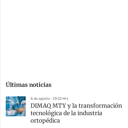
c
a
i
r
o
d
n
a
e
r
s
d
e
c
o
Últimas noticias
m
p
6 de agosto - 19:22 Hrs
a
DIMAQ MTY y la transformación
r
tecnológica de la industria
t
ortopédica
i