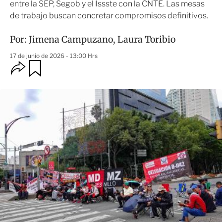
entre la SEP, Segob y el Issste con la CNTE. Las mesas
de trabajo buscan concretar compromisos definitivos.
Por:
Jimena Campuzano
,
Laura Toribio
17 de junio de 2026 - 13:00 Hrs
O
G
u
p
a
c
r
i
d
o
a
n
r
e
s
d
e
c
o
m
p
a
r
t