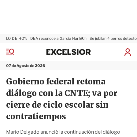
LO DE HOY:
DEA reconoce a García Harfuch
Se jubilan 4 perros detecto
E
x
M
I
c
e
n
n
e
i
07 de Agosto de 2026
ú
l
c
s
i
Gobierno federal retoma
i
a
o
r
diálogo con la CNTE; va por
r
S
e
cierre de ciclo escolar sin
s
i
contratiempos
ó
n
Mario Delgado anunció la continuación del diálogo