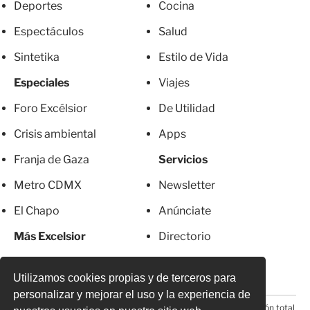
Deportes
Cocina
Espectáculos
Salud
Sintetika
Estilo de Vida
Especiales
Viajes
Foro Excélsior
De Utilidad
Crisis ambiental
Apps
Franja de Gaza
Servicios
Metro CDMX
Newsletter
El Chapo
Anúnciate
Más Excelsior
Directorio
Mujeres
Suscripciones
Utilizamos cookies propias y de terceros para
personalizar y mejorar el uso y la experiencia de
© 2026 Todos los derechos reservados. Prohibida la reproducción total