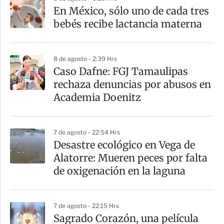
a
En México, sólo uno de cada tres
r
bebés recibe lactancia materna
t
i
8 de agosto - 2:39 Hrs
r
Caso Dafne: FGJ Tamaulipas
rechaza denuncias por abusos en
Academia Doenitz
7 de agosto - 22:54 Hrs
Desastre ecológico en Vega de
Alatorre: Mueren peces por falta
de oxigenación en la laguna
7 de agosto - 22:15 Hrs
Sagrado Corazón, una película