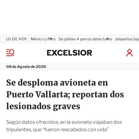
LO DE HOY:
México y Perú
Se jubilan 4 perros detectores
Jalapeños baj
E
x
M
I
c
e
n
n
e
i
08 de Agosto de 2026
ú
l
c
s
i
Se desploma avioneta en
i
a
o
r
Puerto Vallarta; reportan dos
r
S
e
lesionados graves
s
i
ó
Según datos ofrecidos, en la avioneta viajaban dos
n
tripulantes, que “fueron rescatados con vida”