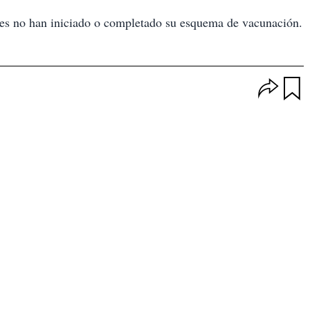
es no han iniciado o completado su esquema de vacunación.
O
p
u
c
a
i
r
o
d
n
a
e
r
s
d
e
c
o