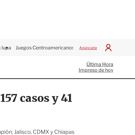
 lupa
Juegos Centroamericanos
Anúnciate
I
n
i
Última Hora
c
Impreso de hoy
i
a
r
S
57 casos y 41
e
s
i
ó
n
pión; Jalisco, CDMX y Chiapas