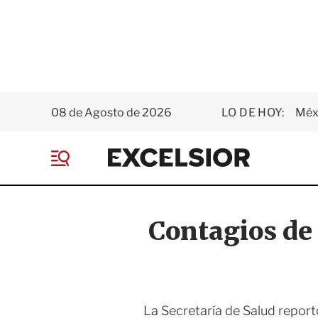
08 de Agosto de 2026
LO DE HOY:
Méxi
E
x
M
c
e
e
n
l
ú
s
Contagios de
i
o
r
La Secretaría de Salud repor