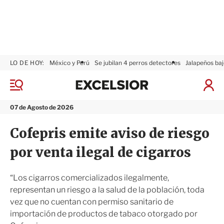
LO DE HOY:
México y Perú
Se jubilan 4 perros detectores
Jalapeños baj
E
x
M
I
c
e
n
n
e
i
07 de Agosto de 2026
ú
l
c
s
i
Cofepris emite aviso de riesgo
i
a
o
r
por venta ilegal de cigarros
r
S
e
s
“Los cigarros comercializados ilegalmente,
i
representan un riesgo a la salud de la población, toda
ó
vez que no cuentan con permiso sanitario de
n
importación de productos de tabaco otorgado por