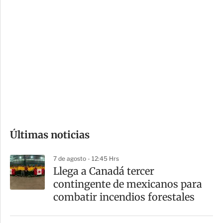
i
r
o
d
n
a
e
r
s
d
e
c
o
Últimas noticias
m
p
7 de agosto - 12:45 Hrs
a
Llega a Canadá tercer
r
contingente de mexicanos para
t
combatir incendios forestales
i
r