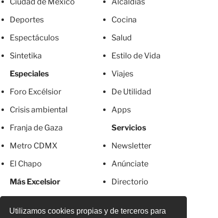
Ciudad de México
Alcaldías
Deportes
Cocina
Espectáculos
Salud
Sintetika
Estilo de Vida
Especiales
Viajes
Foro Excélsior
De Utilidad
Crisis ambiental
Apps
Franja de Gaza
Servicios
Metro CDMX
Newsletter
El Chapo
Anúnciate
Más Excelsior
Directorio
Mujeres
Suscripciones
Utilizamos cookies propias y de terceros para