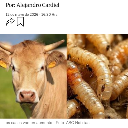
Por:
Alejandro Cardiel
12 de mayo de 2026 - 16:30 Hrs
O
G
u
p
a
c
r
i
d
o
a
n
r
e
s
d
e
c
o
m
p
a
r
t
i
r
Los casos van en aumento
Foto: ABC Noticias