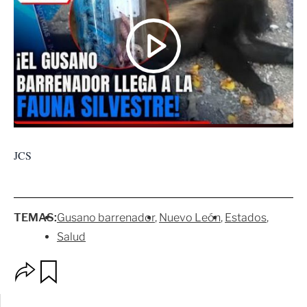
JCS
TEMAS:
Gusano barrenador
Nuevo León
Estados
Salud
O
G
p
u