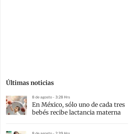
c
a
i
r
o
d
n
a
e
r
s
d
e
c
o
Últimas noticias
m
p
8 de agosto - 3:28 Hrs
a
En México, sólo uno de cada tres
r
bebés recibe lactancia materna
t
i
8 de agosto - 2:39 Hrs