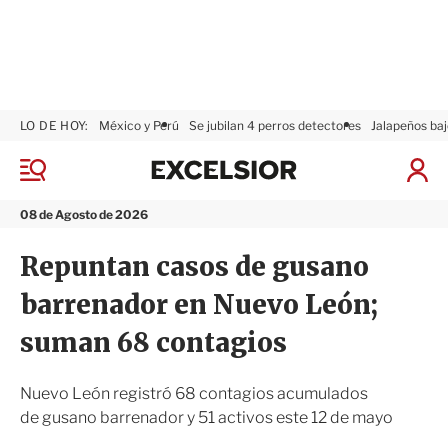
LO DE HOY:
México y Perú
Se jubilan 4 perros detectores
Jalapeños baj
E
x
M
I
c
e
n
n
e
i
08 de Agosto de 2026
ú
l
c
s
i
Repuntan casos de gusano
i
a
o
r
barrenador en Nuevo León;
r
S
e
suman 68 contagios
s
i
ó
Nuevo León registró 68 contagios acumulados
n
de gusano barrenador y 51 activos este 12 de mayo