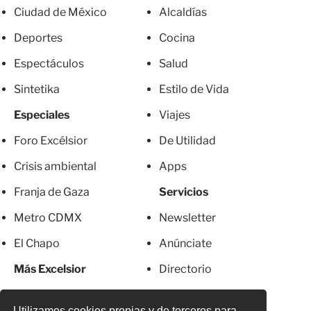
Ciudad de México
Alcaldías
Deportes
Cocina
Espectáculos
Salud
Sintetika
Estilo de Vida
Especiales
Viajes
Foro Excélsior
De Utilidad
Crisis ambiental
Apps
Franja de Gaza
Servicios
Metro CDMX
Newsletter
El Chapo
Anúnciate
Más Excelsior
Directorio
Mujeres
Suscripciones
Utilizamos cookies propias y de terceros para