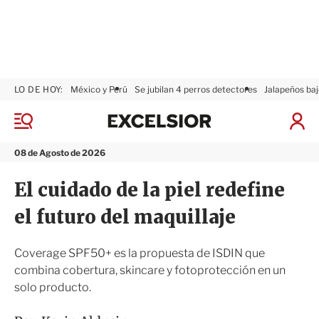
LO DE HOY:
México y Perú
Se jubilan 4 perros detectores
Jalapeños baj
E
x
M
I
c
e
n
n
e
i
08 de Agosto de 2026
ú
l
c
s
i
El cuidado de la piel redefine
i
a
o
r
el futuro del maquillaje
r
S
e
s
Coverage SPF50+ es la propuesta de ISDIN que
i
combina cobertura, skincare y fotoprotección en un
ó
solo producto.
n