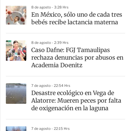
p
8 de agosto - 3:28 Hrs
a
En México, sólo uno de cada tres
r
bebés recibe lactancia materna
t
i
8 de agosto - 2:39 Hrs
r
Caso Dafne: FGJ Tamaulipas
rechaza denuncias por abusos en
Academia Doenitz
7 de agosto - 22:54 Hrs
Desastre ecológico en Vega de
Alatorre: Mueren peces por falta
de oxigenación en la laguna
7 de agosto - 22:15 Hrs