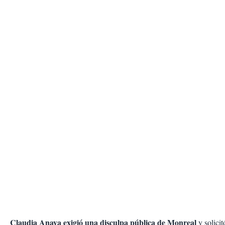
Claudia Anaya exigió una disculpa pública de Monreal
y solicit