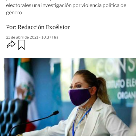
electorales una investigación por violencia política de
género
Por:
Redacción Excélsior
21 de abril de 2021 - 10:37 Hrs
O
G
u
p
a
c
r
i
d
o
a
n
r
e
s
d
e
c
o
m
p
a
r
t