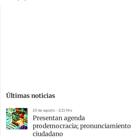
p
u
c
a
i
r
o
d
n
a
e
r
s
d
e
c
o
Últimas noticias
m
p
10 de agosto - 2:11 Hrs
a
Presentan agenda
r
prodemocracia; pronunciamiento
t
ciudadano