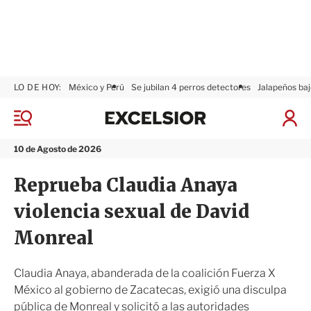
LO DE HOY:
México y Perú
Se jubilan 4 perros detectores
Jalapeños baj
E
x
M
I
c
e
n
n
e
i
10 de Agosto de 2026
ú
l
c
s
i
Reprueba Claudia Anaya
i
a
o
r
violencia sexual de David
r
S
e
Monreal
s
i
ó
Claudia Anaya, abanderada de la coalición Fuerza X
n
México al gobierno de Zacatecas, exigió una disculpa
pública de Monreal y solicitó a las autoridades