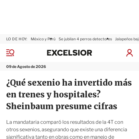
LO DE HOY:
México y Perú
Se jubilan 4 perros detectores
Jalapeños baj
E
x
M
I
c
e
n
n
e
i
09 de Agosto de 2026
ú
l
c
s
i
¿Qué sexenio ha invertido más
i
a
o
r
en trenes y hospitales?
r
S
e
Sheinbaum presume cifras
s
i
ó
La mandataria comparó los resultados de la 4T con
n
otros sexenios, asegurando que existe una diferencia
significativa tanto en obras como en manejo de