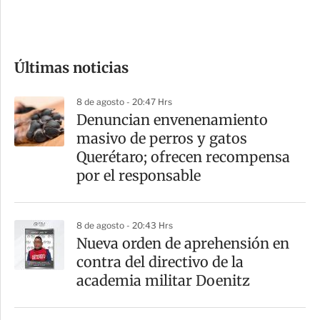
e
c
o
Últimas noticias
m
p
8 de agosto - 20:47 Hrs
a
Denuncian envenenamiento
r
masivo de perros y gatos
t
Querétaro; ofrecen recompensa
i
por el responsable
r
8 de agosto - 20:43 Hrs
Nueva orden de aprehensión en
contra del directivo de la
academia militar Doenitz