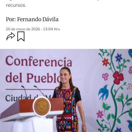
recursos.
Por:
Fernando Dávila
20 de mayo de 2026 - 13:04 Hrs
O
G
u
p
a
c
r
i
d
o
a
n
r
e
s
d
e
c
o
m
p
a
r
t
i