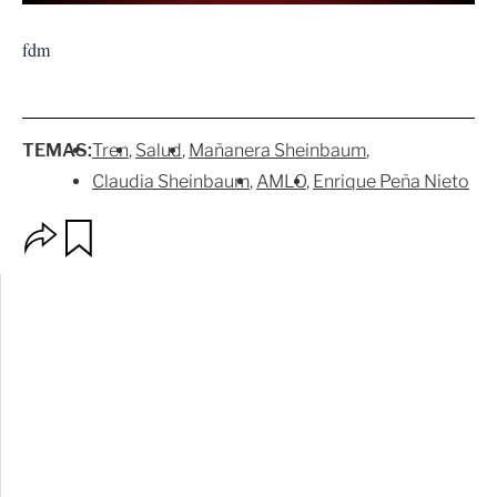
fdm
TEMAS:
Tren
Salud
Mañanera Sheinbaum
Claudia Sheinbaum
AMLO
Enrique Peña Nieto
O
G
p
u
c
a
i
r
o
d
n
a
e
r
s
d