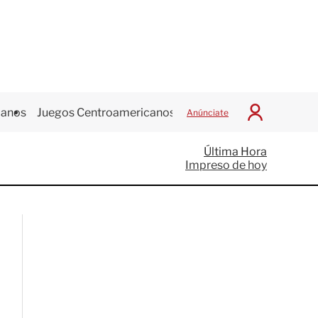
canos
Juegos Centroamericanos
Anúnciate
I
n
i
Última Hora
c
Impreso de hoy
i
a
r
S
e
s
i
ó
n