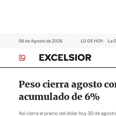
06 de Agosto de 2026
LO DE HOY:
La D
E
x
M
c
e
e
n
l
ú
s
Peso cierra agosto co
i
o
acumulado de 6%
r
Así cierra el precio del dólar hoy 30 de agos