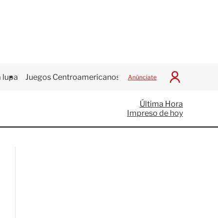
 lupa
Juegos Centroamericanos
Anúnciate
I
n
i
Última Hora
c
Impreso de hoy
i
a
r
S
e
s
i
ó
n