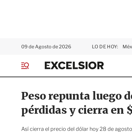
09 de Agosto de 2026
LO DE HOY:
Méxi
E
x
M
c
e
e
n
l
ú
s
Peso repunta luego d
i
o
pérdidas y cierra en 
r
Así cierra el precio del dólar hoy 28 de agos