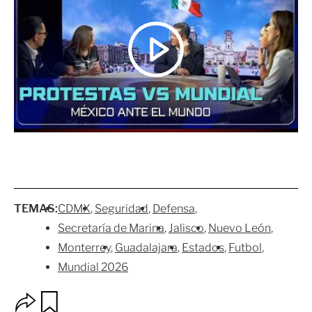
TEMAS:
CDMX
Seguridad
Defensa
Secretaría de Marina
Jalisco
Nuevo León
Monterrey
Guadalajara
Estados
Futbol
Mundial 2026
O
G