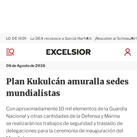
LO DE HOY:
La DEA reconoce a García Harfuch
¡Rescaten al Schnauzer!
E
x
M
I
c
e
n
n
e
i
06 de Agosto de 2026
ú
l
c
s
i
Plan Kukulcán amuralla sedes
i
a
o
r
mundialistas
r
S
e
s
Con aproximadamente 10 mil elementos de la Guardia
i
Nacional y otras cantidades de la Defensa y Marina
ó
se realizarán los trabajos de seguridad y traslado de
n
delegaciones para la ceremonia de inauguración del