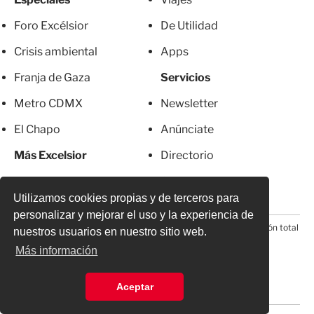
Foro Excélsior
De Utilidad
Crisis ambiental
Apps
Franja de Gaza
Servicios
Metro CDMX
Newsletter
El Chapo
Anúnciate
Más Excelsior
Directorio
Mujeres
Suscripciones
Utilizamos cookies propias y de terceros para
personalizar y mejorar el uso y la experiencia de
© 2026 Todos los derechos reservados. Prohibida la reproducción total
nuestros usuarios en nuestro sitio web.
o parcial, incluyendo cualquier medio electrónico*
Más información
Aceptar