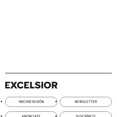
Excelsior
Excelsior
INICIAR SESIÓN
NEWSLETTER
ANÚNCIATE
SUSCRÍBETE