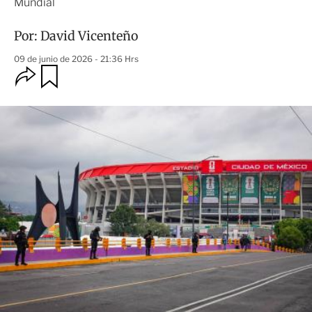
Mundial
Por:
David Vicenteño
09 de junio de 2026 - 21:36 Hrs
O
G
u
p
a
c
r
i
d
o
a
n
r
e
s
d
e
c
o
m
p
a
r
t
i
r