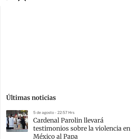
p
u
c
a
i
r
o
d
n
a
e
r
s
d
e
c
o
Últimas noticias
m
p
5 de agosto - 22:57 Hrs
a
Cardenal Parolin llevará
r
testimonios sobre la violencia en
t
México al Papa