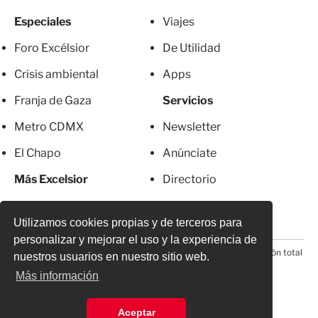
Especiales
Viajes
Foro Excélsior
De Utilidad
Crisis ambiental
Apps
Franja de Gaza
Servicios
Metro CDMX
Newsletter
El Chapo
Anúnciate
Más Excelsior
Directorio
Mujeres
Suscripciones
Utilizamos cookies propias y de terceros para
personalizar y mejorar el uso y la experiencia de
© 2026 Todos los derechos reservados. Prohibida la reproducción total
nuestros usuarios en nuestro sitio web.
o parcial, incluyendo cualquier medio electrónico*
Más información
Aceptar