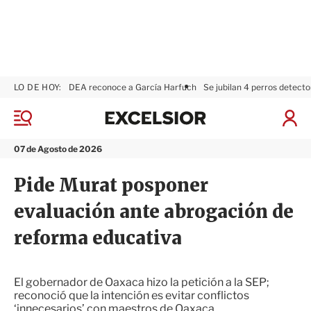
LO DE HOY:
DEA reconoce a García Harfuch
Se jubilan 4 perros detecto
E
x
M
I
c
e
n
n
e
i
07 de Agosto de 2026
ú
l
c
s
i
Pide Murat posponer
i
a
o
r
evaluación ante abrogación de
r
S
e
reforma educativa
s
i
ó
n
El gobernador de Oaxaca hizo la petición a la SEP;
reconoció que la intención es evitar conflictos
‘innecesarios’ con maestros de Oaxaca