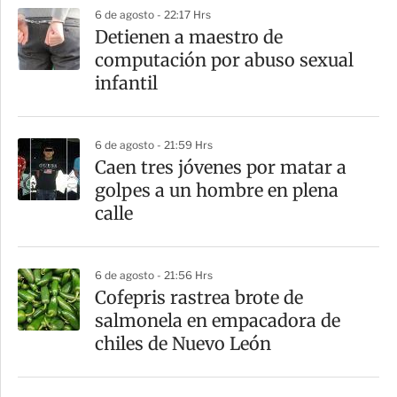
p
6 de agosto - 22:17 Hrs
a
Detienen a maestro de
r
computación por abuso sexual
t
infantil
i
r
6 de agosto - 21:59 Hrs
Caen tres jóvenes por matar a
golpes a un hombre en plena
calle
6 de agosto - 21:56 Hrs
Cofepris rastrea brote de
salmonela en empacadora de
chiles de Nuevo León