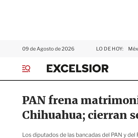
09 de Agosto de 2026
LO DE HOY:
Méxi
E
x
M
c
e
e
n
l
ú
s
PAN frena matrimonio
i
o
Chihuahua; cierran s
r
Los diputados de las bancadas del PAN y del 