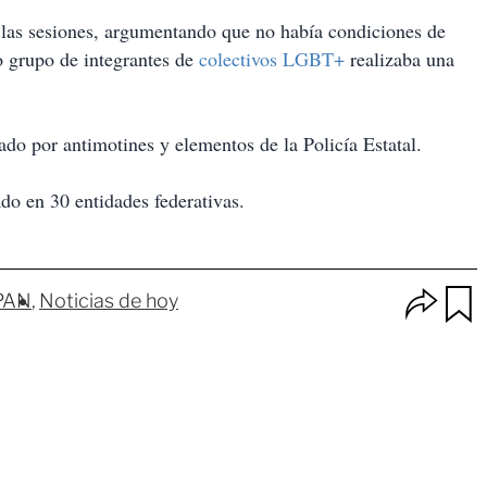
 las sesiones, argumentando que no había condiciones de
o grupo de integrantes de
colectivos LGBT+
realizaba una
o por antimotines y elementos de la Policía Estatal.
do en 30 entidades federativas.
O
PAN
Noticias de hoy
p
u
c
a
i
r
o
d
n
a
e
r