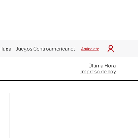
 lupa
Juegos Centroamericanos
Anúnciate
I
n
i
Última Hora
c
Impreso de hoy
i
a
r
S
e
s
i
ó
n