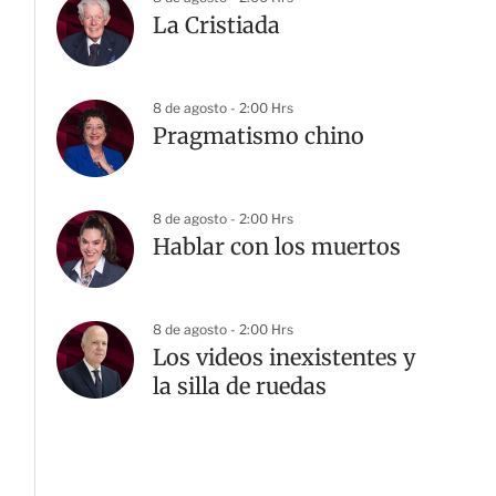
La Cristiada
8 de agosto - 2:00 Hrs
Pragmatismo chino
8 de agosto - 2:00 Hrs
Hablar con los muertos
G
8 de agosto - 2:00 Hrs
Los videos inexistentes y
la silla de ruedas