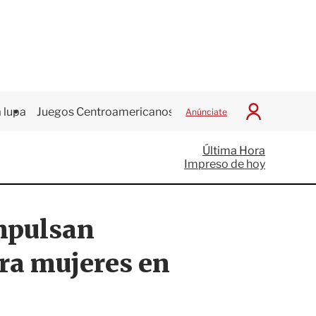
 lupa
Juegos Centroamericanos
Anúnciate
I
n
i
Última Hora
c
Impreso de hoy
i
a
r
S
mpulsan
e
s
i
ara mujeres en
ó
n