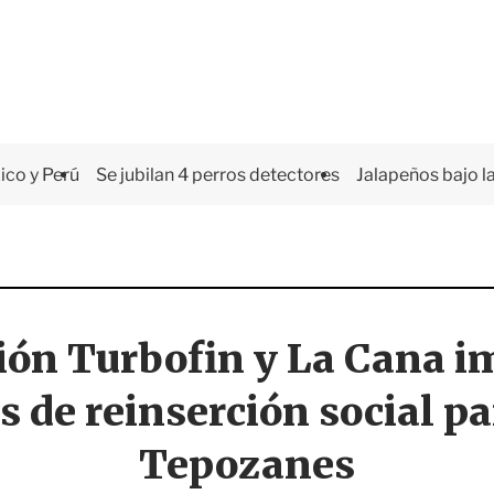
co y Perú
Se jubilan 4 perros detectores
Jalapeños bajo la
ión Turbofin y La Cana i
 de reinserción social p
Tepozanes