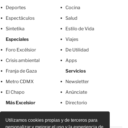
Deportes
Cocina
Espectáculos
Salud
Sintetika
Estilo de Vida
Especiales
Viajes
Foro Excélsior
De Utilidad
Crisis ambiental
Apps
Franja de Gaza
Servicios
Metro CDMX
Newsletter
El Chapo
Anúnciate
Más Excelsior
Directorio
Mujeres
Suscripciones
Utilizamos cookies propias y de terceros para
personalizar y mejorar el uso y la experiencia de