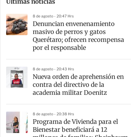
Últimas noticias
m
p
8 de agosto - 20:47 Hrs
a
Denuncian envenenamiento
r
masivo de perros y gatos
t
Querétaro; ofrecen recompensa
i
por el responsable
r
8 de agosto - 20:43 Hrs
Nueva orden de aprehensión en
contra del directivo de la
academia militar Doenitz
8 de agosto - 20:38 Hrs
Programa de Vivienda para el
Bienestar beneficiará a 12