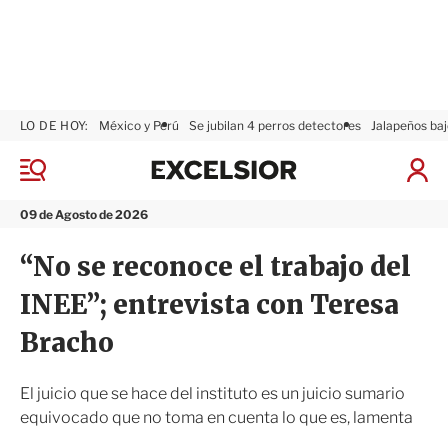
LO DE HOY:
México y Perú
Se jubilan 4 perros detectores
Jalapeños baj
E
x
M
I
c
e
n
n
e
i
09 de Agosto de 2026
ú
l
c
s
i
“No se reconoce el trabajo del
i
a
o
r
INEE”; entrevista con Teresa
r
S
e
Bracho
s
i
ó
El juicio que se hace del instituto es un juicio sumario
n
equivocado que no toma en cuenta lo que es, lamenta