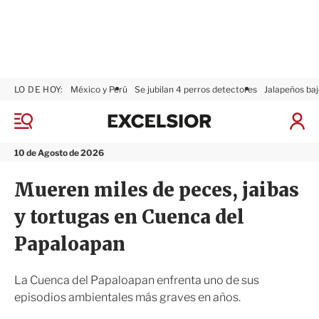
LO DE HOY:
México y Perú
Se jubilan 4 perros detectores
Jalapeños baj
E
x
M
I
c
e
n
n
e
i
10 de Agosto de 2026
ú
l
c
s
i
Mueren miles de peces, jaibas
i
a
o
r
y tortugas en Cuenca del
r
S
e
Papaloapan
s
i
ó
La Cuenca del Papaloapan enfrenta uno de sus
n
episodios ambientales más graves en años.