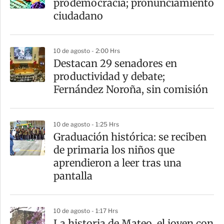
prodemocracia; pronunciamiento
t
ciudadano
i
r
10 de agosto - 2:00 Hrs
Destacan 29 senadores en
productividad y debate;
Fernández Noroña, sin comisión
10 de agosto - 1:25 Hrs
Graduación histórica: se reciben
de primaria los niños que
aprendieron a leer tras una
pantalla
10 de agosto - 1:17 Hrs
La historia de Mateo, el joven con