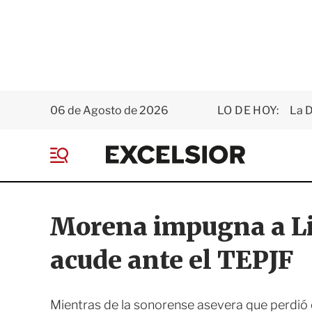
06 de Agosto de 2026
LO DE HOY:
La D
E
x
M
c
e
e
n
l
ú
s
Morena impugna a Lil
i
o
acude ante el TEPJF
r
Mientras de la sonorense asevera que perdió e