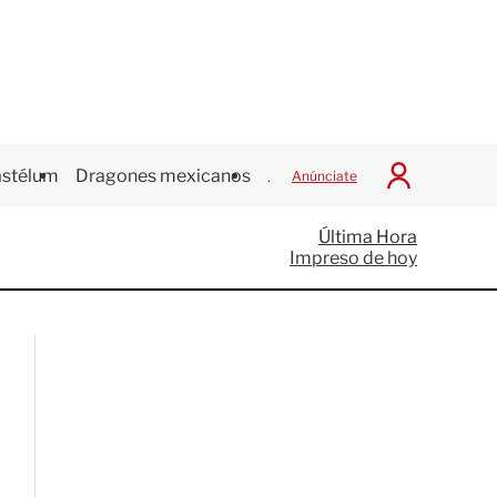
stélum
Dragones mexicanos
Juegos Centroamericanos
Anúnciate
I
n
i
Última Hora
c
Impreso de hoy
i
a
r
S
e
s
i
ó
n