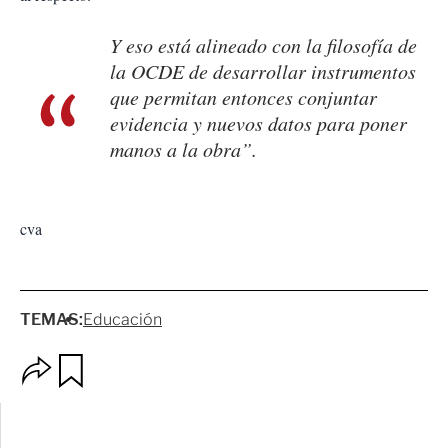
Y eso está alineado con la filosofía de
la OCDE de desarrollar instrumentos
que permitan entonces conjuntar
evidencia y nuevos datos para poner
manos a la obra”.
cva
TEMAS:
Educación
O
G
p
u
c
a