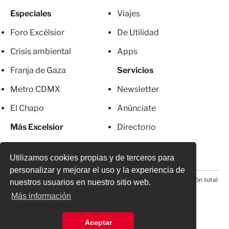
Especiales
Viajes
Foro Excélsior
De Utilidad
Crisis ambiental
Apps
Franja de Gaza
Servicios
Metro CDMX
Newsletter
El Chapo
Anúnciate
Más Excelsior
Directorio
Mujeres
Suscripciones
Utilizamos cookies propias y de terceros para
personalizar y mejorar el uso y la experiencia de
© 2026 Todos los derechos reservados. Prohibida la reproducción total
nuestros usuarios en nuestro sitio web.
o parcial, incluyendo cualquier medio electrónico*
Más información
Aceptar