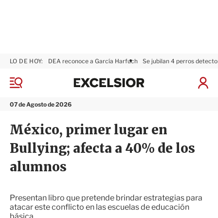
LO DE HOY:
DEA reconoce a García Harfuch
Se jubilan 4 perros detecto
E
x
M
I
c
e
n
n
e
i
07 de Agosto de 2026
ú
l
c
s
i
México, primer lugar en
i
a
o
r
Bullying; afecta a 40% de los
r
S
e
alumnos
s
i
ó
n
Presentan libro que pretende brindar estrategias para
atacar este conflicto en las escuelas de educación
básica