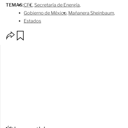
TEMAS:
CFE
Secretaría de Energía
Gobierno de México
Mañanera Sheinbaum
Estados
O
G
p
u
c
a
i
r
o
d
n
a
e
r
s
d
e
c
o