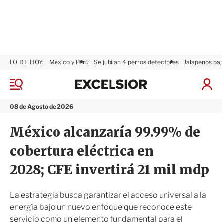
LO DE HOY:
México y Perú
Se jubilan 4 perros detectores
Jalapeños baj
E
x
M
I
c
e
n
n
e
i
08 de Agosto de 2026
ú
l
c
s
i
México alcanzaría 99.99% de
i
a
o
r
cobertura eléctrica en
r
S
e
2028; CFE invertirá 21 mil mdp
s
i
ó
La estrategia busca garantizar el acceso universal a la
n
energía bajo un nuevo enfoque que reconoce este
servicio como un elemento fundamental para el