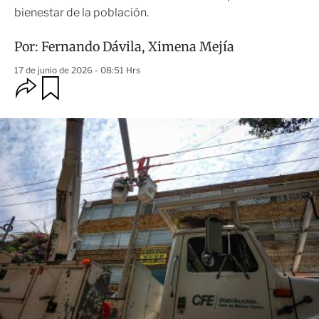
bienestar de la población.
Por:
Fernando Dávila
,
Ximena Mejía
17 de junio de 2026 - 08:51 Hrs
O
G
u
p
a
c
r
i
d
o
a
n
r
e
s
d
e
c
o
m
p
a
r
t
i