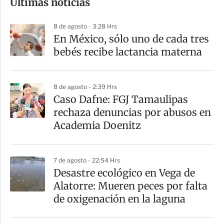
Últimas noticias
m
p
8 de agosto - 3:28 Hrs
a
En México, sólo uno de cada tres
r
bebés recibe lactancia materna
t
i
8 de agosto - 2:39 Hrs
r
Caso Dafne: FGJ Tamaulipas
rechaza denuncias por abusos en
Academia Doenitz
7 de agosto - 22:54 Hrs
Desastre ecológico en Vega de
Alatorre: Mueren peces por falta
de oxigenación en la laguna