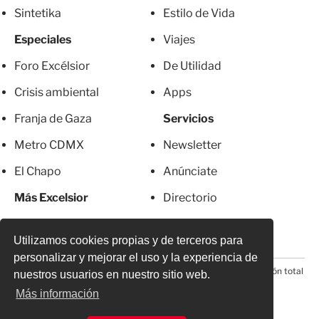
Sintetika
Estilo de Vida
Especiales
Viajes
Foro Excélsior
De Utilidad
Crisis ambiental
Apps
Franja de Gaza
Servicios
Metro CDMX
Newsletter
El Chapo
Anúnciate
Más Excelsior
Directorio
Mujeres
Suscripciones
Utilizamos cookies propias y de terceros para
personalizar y mejorar el uso y la experiencia de
© 2026 Todos los derechos reservados. Prohibida la reproducción total
nuestros usuarios en nuestro sitio web.
o parcial, incluyendo cualquier medio electrónico*
Más información