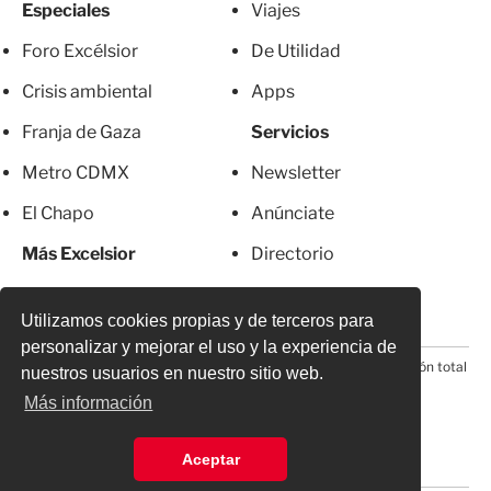
Especiales
Viajes
Foro Excélsior
De Utilidad
Crisis ambiental
Apps
Franja de Gaza
Servicios
Metro CDMX
Newsletter
El Chapo
Anúnciate
Más Excelsior
Directorio
Mujeres
Suscripciones
Utilizamos cookies propias y de terceros para
personalizar y mejorar el uso y la experiencia de
© 2026 Todos los derechos reservados. Prohibida la reproducción total
nuestros usuarios en nuestro sitio web.
o parcial, incluyendo cualquier medio electrónico*
Más información
Aceptar