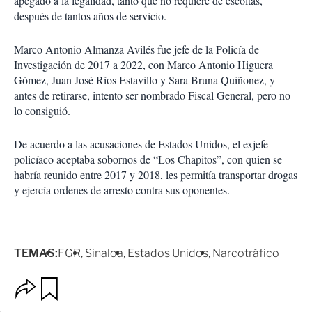
apegado a la legalidad, tanto que no requiere de escoltas,
después de tantos años de servicio.
Marco Antonio Almanza Avilés fue jefe de la Policía de
Investigación de 2017 a 2022, con Marco Antonio Higuera
Gómez, Juan José Ríos Estavillo y Sara Bruna Quiñonez, y
antes de retirarse, intento ser nombrado Fiscal General, pero no
lo consiguió.
De acuerdo a las acusaciones de Estados Unidos, el exjefe
policíaco aceptaba sobornos de “Los Chapitos”, con quien se
habría reunido entre 2017 y 2018, les permitía transportar drogas
y ejercía ordenes de arresto contra sus oponentes.
TEMAS:
FGR
Sinaloa
Estados Unidos
Narcotráfico
O
G
p
u