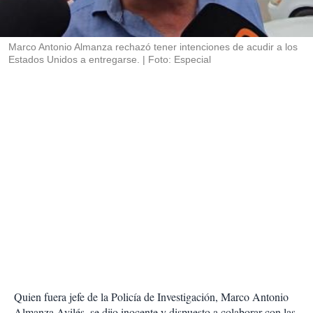
t
i
r
Marco Antonio Almanza rechazó tener intenciones de acudir a los
Estados Unidos a entregarse.
Foto: Especial
Quien fuera jefe de la Policía de Investigación, Marco Antonio
Almanza Avilés, se dijo inocente y dispuesto a colaborar con las