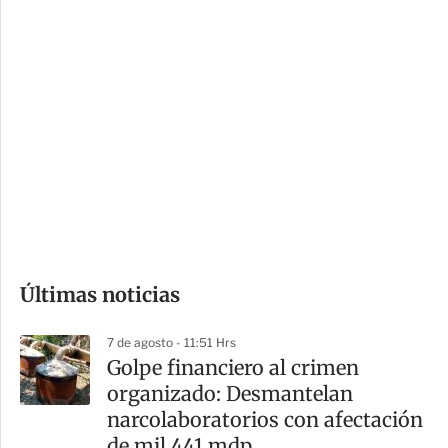
c
a
i
r
o
d
n
a
e
r
s
d
e
c
o
Últimas noticias
m
p
7 de agosto - 11:51 Hrs
a
Golpe financiero al crimen
r
organizado: Desmantelan
t
narcolaboratorios con afectación
i
de mil 441 mdp