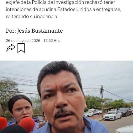
exjefe de la Policía de Investigación rechazó tener
intenciones de acudir a Estados Unidos a entregarse,
reiterando su inocencia
Por:
Jesús Bustamante
26 de mayo de 2026 - 17:52 Hrs
O
G
u
p
a
c
r
i
d
o
a
n
r
e
s
d
e
c
o
m
p
a
r