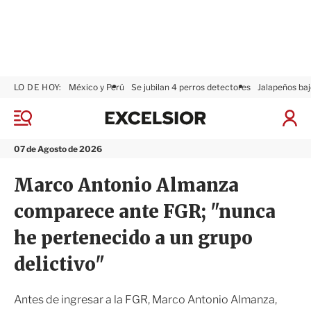
LO DE HOY:
México y Perú
Se jubilan 4 perros detectores
Jalapeños baj
E
x
M
I
c
e
n
n
e
i
07 de Agosto de 2026
ú
l
c
s
i
Marco Antonio Almanza
i
a
o
r
comparece ante FGR; "nunca
r
S
e
he pertenecido a un grupo
s
i
delictivo"
ó
n
Antes de ingresar a la FGR, Marco Antonio Almanza,