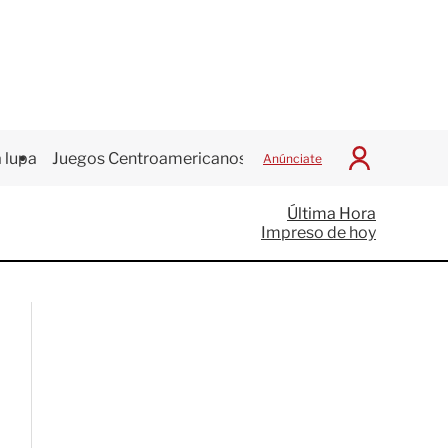
 lupa
Juegos Centroamericanos
Anúnciate
I
n
i
Última Hora
c
Impreso de hoy
i
a
r
S
e
s
i
ó
n