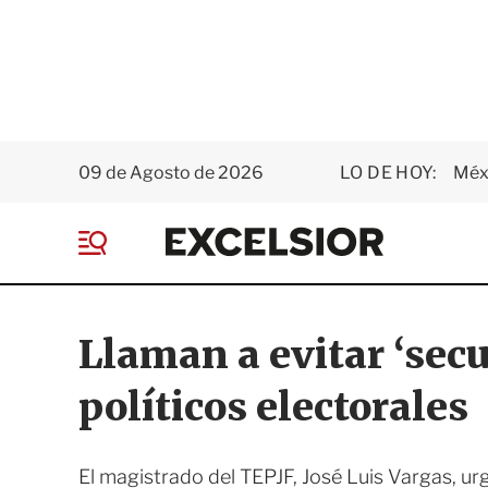
09 de Agosto de 2026
LO DE HOY:
Méxi
E
x
M
c
e
e
n
l
ú
s
Llaman a evitar ‘secu
i
o
políticos electorales
r
El magistrado del TEPJF, José Luis Vargas, urg