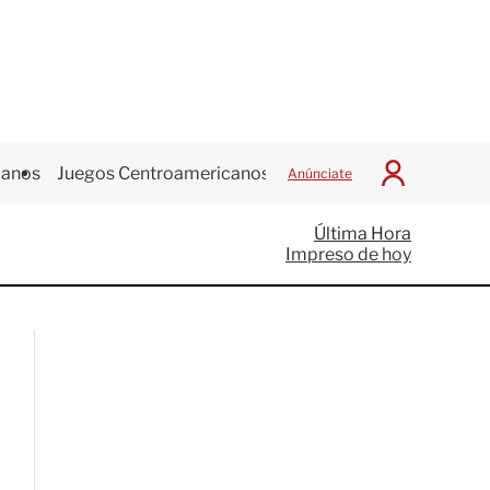
canos
Juegos Centroamericanos
Anúnciate
I
n
i
Última Hora
c
Impreso de hoy
i
a
r
S
e
s
i
ó
n