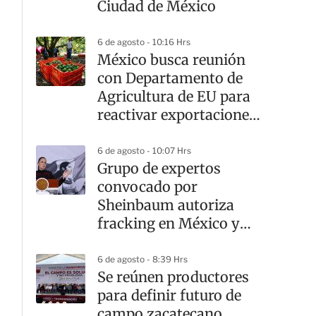
Ciudad de México
6 de agosto - 10:16 Hrs
México busca reunión
con Departamento de
Agricultura de EU para
reactivar exportaciones
de aguacate
6 de agosto - 10:07 Hrs
Grupo de expertos
convocado por
Sheinbaum autoriza
fracking en México y
hace 10
recomendaciones
6 de agosto - 8:39 Hrs
Se reúnen productores
para definir futuro de
campo zacatecano