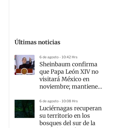
G
Últimas noticias
6 de agosto - 10:42 Hrs
Sheinbaum confirma
que Papa León XIV no
visitará México en
noviembre; mantiene
abierta la invitación
6 de agosto - 10:08 Hrs
Luciérnagas recuperan
su territorio en los
bosques del sur de la