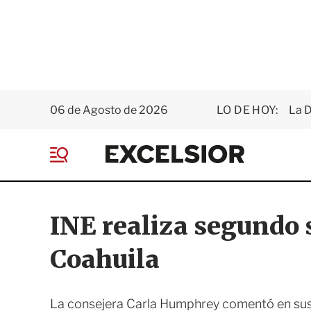
06 de Agosto de 2026
LO DE HOY:
La D
E
x
M
c
e
e
n
l
ú
s
INE realiza segundo
i
o
Coahuila
r
La consejera Carla Humphrey comentó en sus r