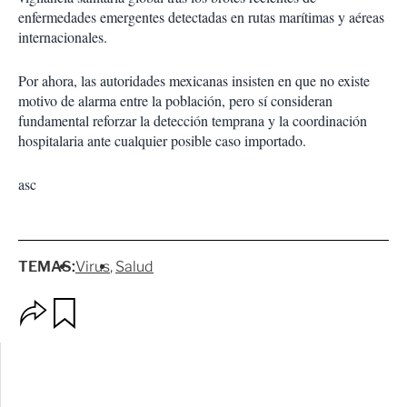
enfermedades emergentes detectadas en rutas marítimas y aéreas
internacionales.
Por ahora, las autoridades mexicanas insisten en que no existe
motivo de alarma entre la población, pero sí consideran
fundamental reforzar la detección temprana y la coordinación
hospitalaria ante cualquier posible caso importado.
asc
TEMAS:
Virus
Salud
O
G
p
u
c
a
i
r