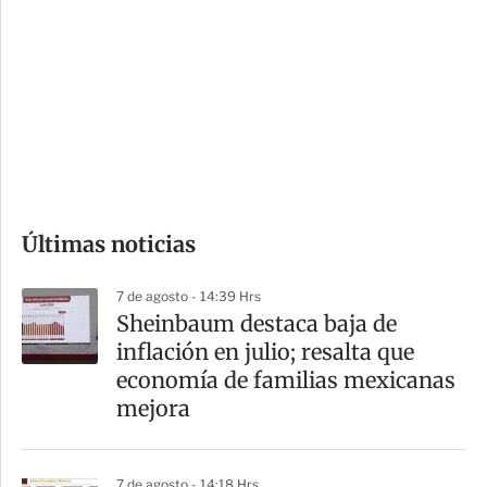
o
d
n
a
e
r
s
d
e
c
o
Últimas noticias
m
p
7 de agosto - 14:39 Hrs
a
Sheinbaum destaca baja de
r
inflación en julio; resalta que
t
economía de familias mexicanas
i
mejora
r
7 de agosto - 14:18 Hrs