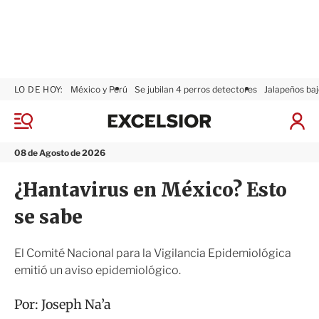
LO DE HOY:
México y Perú
Se jubilan 4 perros detectores
Jalapeños baj
E
x
M
I
c
e
n
n
e
i
08 de Agosto de 2026
ú
l
c
s
i
¿Hantavirus en México? Esto
i
a
o
r
se sabe
r
S
e
s
El Comité Nacional para la Vigilancia Epidemiológica
i
emitió un aviso epidemiológico.
ó
n
Por:
Joseph Na’a