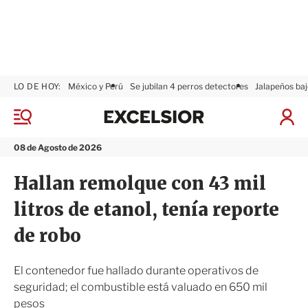
LO DE HOY:
México y Perú
Se jubilan 4 perros detectores
Jalapeños baj
E
x
M
I
c
e
n
n
e
i
08 de Agosto de 2026
ú
l
c
s
i
Hallan remolque con 43 mil
i
a
o
r
litros de etanol, tenía reporte
r
S
e
de robo
s
i
ó
El contenedor fue hallado durante operativos de
n
seguridad; el combustible está valuado en 650 mil
pesos