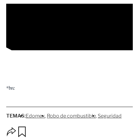
*brc
TEMAS:
Edomex
Robo de combustible
Seguridad
O
G