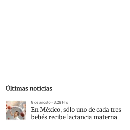
p
u
c
a
i
r
o
d
n
a
e
r
s
d
e
c
o
Últimas noticias
m
p
8 de agosto - 3:28 Hrs
a
En México, sólo uno de cada tres
r
bebés recibe lactancia materna
t