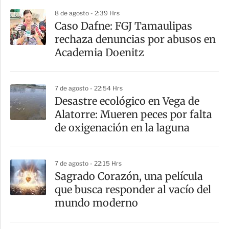
i
8 de agosto - 2:39 Hrs
r
Caso Dafne: FGJ Tamaulipas
rechaza denuncias por abusos en
Academia Doenitz
7 de agosto - 22:54 Hrs
Desastre ecológico en Vega de
Alatorre: Mueren peces por falta
de oxigenación en la laguna
7 de agosto - 22:15 Hrs
Sagrado Corazón, una película
que busca responder al vacío del
mundo moderno