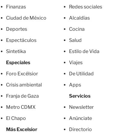
Finanzas
Redes sociales
Ciudad de México
Alcaldías
Deportes
Cocina
Espectáculos
Salud
Sintetika
Estilo de Vida
Especiales
Viajes
Foro Excélsior
De Utilidad
Crisis ambiental
Apps
Franja de Gaza
Servicios
Metro CDMX
Newsletter
El Chapo
Anúnciate
Más Excelsior
Directorio