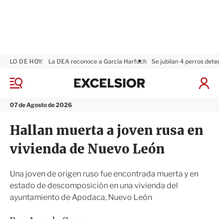
LO DE HOY:
La DEA reconoce a García Harfuch
Se jubilan 4 perros dete
E
x
M
I
c
e
n
n
e
i
07 de Agosto de 2026
ú
l
c
s
i
Hallan muerta a joven rusa en
i
a
o
r
vivienda de Nuevo León
r
S
e
s
Una joven de origen ruso fue encontrada muerta y en
i
estado de descomposición en una vivienda del
ó
ayuntamiento de Apodaca, Nuevo León
n