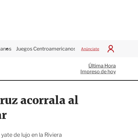
canos
Juegos Centroamericanos
Anúnciate
I
n
i
Última Hora
c
Impreso de hoy
i
a
r
S
ruz acorrala al
e
s
i
ar
ó
n
yate de lujo en la Riviera