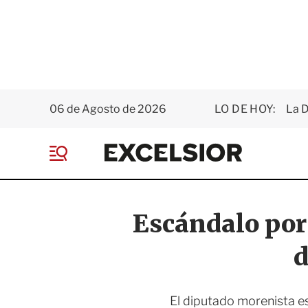
06 de Agosto de 2026
LO DE HOY:
La D
E
x
M
c
e
e
n
l
ú
s
Escándalo por 
i
o
d
r
El diputado morenista est